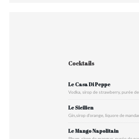
Cocktails
Le Casa Di Peppe
Vodka, sirop de strawberry, purée de
Le Sicilien
Gin,sirop d’orange, liquore de manda
Le Mango Napolitain
Rhum, sirop de mangue, purée de pass