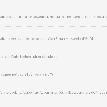
lait, spianata piccante Rovagnati
, ricotta fraîche, oignons confits, poiv
t, parmesan, huile d'olive et basilic +3 euro mozzarella di Bufala
nons de Paris, jambon cuit et ciboulette
fumée, noix, persil et miel a la truffe
ala, provolone, jambon cru italien, amandes grillées, confiture de figues