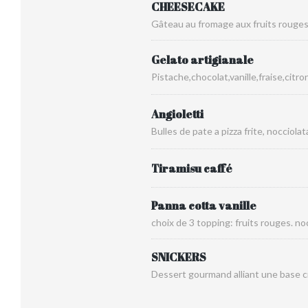
CHEESECAKE
Gâteau au fromage aux fruits rouge
Gelato artigianale
Pistache,chocolat,vanille,fraise,citr
Angioletti
Bulles de pate a pizza frite, nocciola
Tiramisu caffé
Panna cotta vanille
choix de 3 topping: fruits rouges. no
SNICKERS
Dessert gourmand alliant une base cr