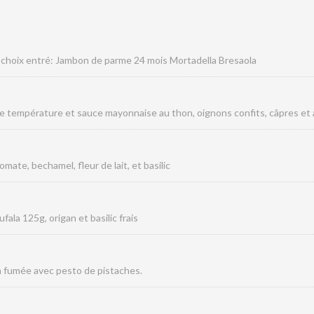
u choix entré: Jambon de parme 24 mois Mortadella Bresaola
e température et sauce mayonnaise au thon, oignons confits, câpres et 
mate, bechamel, fleur de lait, et basilic
fala 125g, origan et basilic frais
la fumée avec pesto de pistaches.