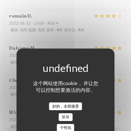
romain
D
2022-06-22
- 13:00 - 来宾 4
服务
:
5
/5
氛围
:
5
/5
菜单
:
4
/5
质价比
:
4
/5
Dalesme
M
2022-06-21
- 19:00 - 来宾 6
服务
:
5
/5
氛围
:
5
/5
菜单
:
5
/5
质价比
:
5
/5
Clarisse
L
这个网站使用cookie， 并让您
2022-06-21
- 19:00 - 来宾 2
可以控制想要激活的内容。
服务
:
5
/5
氛围
:
5
/5
菜单
:
5
/5
质价比
:
5
/5
好的，全部接受
MARIA
B
禁用
2022-06-20
- 19:00 - 来宾 8
服务
:
5
/5
氛围
:
5
/5
菜单
:
5
/5
质价比
:
5
/5
个性化