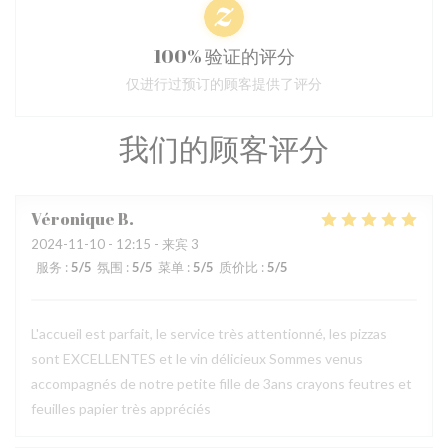
100% 验证的评分
仅进行过预订的顾客提供了评分
我们的顾客评分
Véronique
B
2024-11-10
- 12:15 - 来宾 3
服务
:
5
/5
氛围
:
5
/5
菜单
:
5
/5
质价比
:
5
/5
L'accueil est parfait, le service très attentionné, les pizzas
sont EXCELLENTES et le vin délicieux Sommes venus
accompagnés de notre petite fille de 3ans crayons feutres et
feuilles papier très appréciés