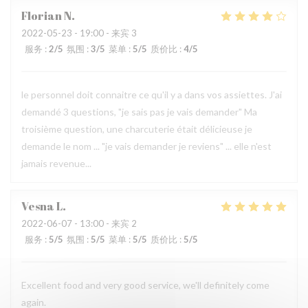
Florian
N
2022-05-23
- 19:00 - 来宾 3
服务
:
2
/5
氛围
:
3
/5
菜单
:
5
/5
质价比
:
4
/5
le personnel doit connaitre ce qu'il y a dans vos assiettes. J'ai
demandé 3 questions, "je sais pas je vais demander" Ma
troisième question, une charcuterie était délicieuse je
demande le nom ... "je vais demander je reviens" ... elle n'est
jamais revenue...
Vesna
L
2022-06-07
- 13:00 - 来宾 2
服务
:
5
/5
氛围
:
5
/5
菜单
:
5
/5
质价比
:
5
/5
Excellent food and very good service, we'll definitely come
again.