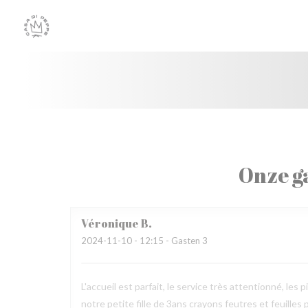
Cookies beheer paneel
Onze g
Véronique
B
2024-11-10
- 12:15 - Gasten 3
L'accueil est parfait, le service très attentionné, 
notre petite fille de 3ans crayons feutres et feuilles 