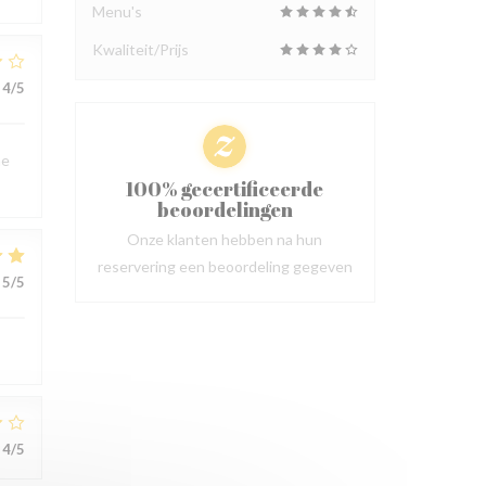
Menu's
Kwaliteit/Prijs
4
/5
me
100% gecertificeerde
beoordelingen
Onze klanten hebben na hun
reservering een beoordeling gegeven
5
/5
4
/5