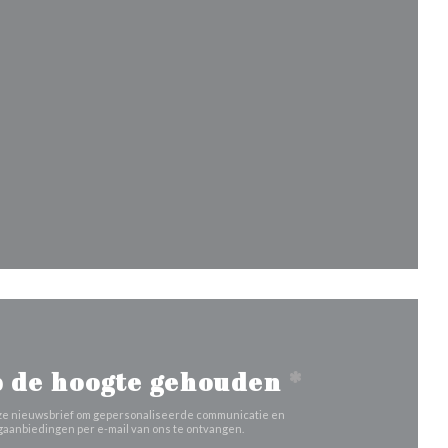
euw venster))
venster))
nieuw venster))
 de hoogte gehouden
*
 onze nieuwsbrief om gepersonaliseerde communicatie en
aanbiedingen per e-mail van ons te ontvangen.