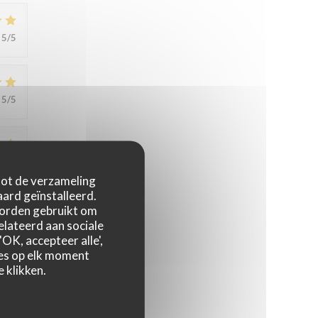
5
/5
5
/5
5
/5
 tot de verzameling
ard geïnstalleerd.
worden gebruikt om
relateerd aan sociale
5
/5
OK, accepteer alle',
zes op elk moment
 klikken.