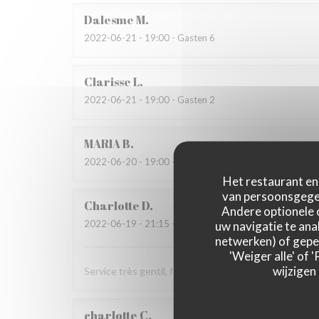
Dalesme
M
2022-06-21
- 19:00 - Gasten 6
Clarisse
L
2022-06-21
- 19:00 - Gasten 2
MARIA
B
2022-06-20
- 19:00 - Gasten 8
Het restaurant en 
van persoonsgegev
Charlotte
D
Andere optionele 
2022-06-19
- 21:15 - Gasten 2
uw navigatie te anal
netwerken) of geper
'Weiger alle' of
wijzigen
Service très gentil, food au top (très généreuse !), à fa
charlotte
C