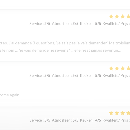
Service
:
2
/5
Atmosfeer
:
3
/5
Keuken
:
5
/5
Kwaliteit / Prijs
:
ettes. J'ai demandé 3 questions, "je sais pas je vais demander" Ma troisiè
 nom ... "je vais demander je reviens" ... elle n'est jamais revenue...
Service
:
5
/5
Atmosfeer
:
5
/5
Keuken
:
5
/5
Kwaliteit / Prijs
:
 come again.
Service
:
5
/5
Atmosfeer
:
5
/5
Keuken
:
4
/5
Kwaliteit / Prijs
: