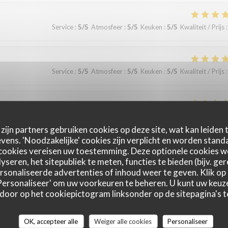
Service
:
5
/5
Atmosfeer
:
5
/5
Keuken
:
5
/5
Kwaliteit / Prijs
:
Service
:
5
/5
Atmosfeer
:
5
/5
Keuken
:
5
/5
Kwaliteit / Prijs
:
Service
:
5
/5
Atmosfeer
:
5
/5
Keuken
:
5
/5
Kwaliteit / Prijs
:
zijn partners gebruiken cookies op deze site, wat kan leiden
ens. 'Noodzakelijke' cookies zijn verplicht en worden standa
cookies vereisen uw toestemming. Deze optionele cookies 
yseren, het sitepubliek te meten, functies te bieden (bijv. ge
Service
:
5
/5
Atmosfeer
:
5
/5
Keuken
:
5
/5
Kwaliteit / Prijs
:
sonaliseerde advertenties of inhoud weer te geven. Klik op '
 'Personaliseer' om uw voorkeuren te beheren. U kunt uw keu
 door op het cookiepictogram linksonder op de sitepagina's te
ire et à refaire !
OK, accepteer alle
Weiger alle cookies
Personaliseer