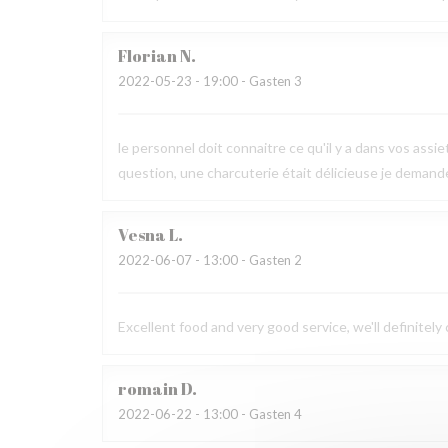
Florian
N
2022-05-23
- 19:00 - Gasten 3
le personnel doit connaitre ce qu'il y a dans vos assi
question, une charcuterie était délicieuse je demande le
Vesna
L
2022-06-07
- 13:00 - Gasten 2
Excellent food and very good service, we'll definitely
romain
D
2022-06-22
- 13:00 - Gasten 4