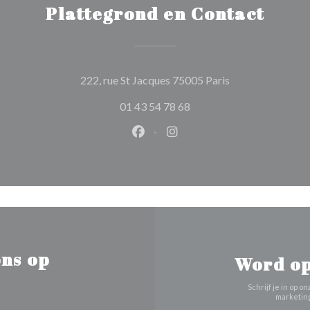
Plattegrond en Contact
((opent in een ni
222, rue St Jacques 75005 Paris
01 43 54 78 68
Facebook ((opent in een nieuw 
Instagram ((opent in een 
ns op
Word op
Schrijf je in op
marketing