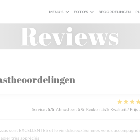
MENU'S
FOTO'S
BEOORDELINGEN
P
Reviews
astbeoordelingen
Service
:
5
/5
Atmosfeer
:
5
/5
Keuken
:
5
/5
Kwaliteit / Prijs
:
les pizzas sont EXCELLENTES et le vin délicieux Sommes venus accompagné
papier très appréciés