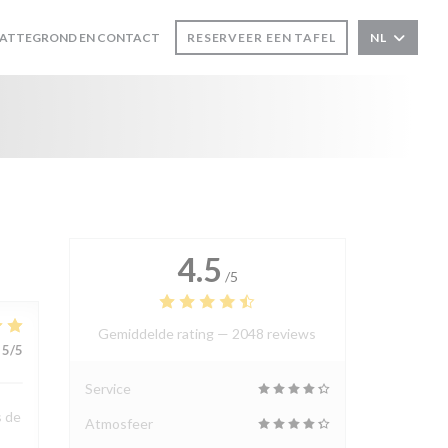
LATTEGROND EN CONTACT
RESERVEER EEN TAFEL
NL
4.5
/5
Gemiddelde rating —
2048 reviews
5
/5
Service
s de
Atmosfeer