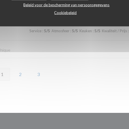
Beleid voor de bescherming van persoonsgegevens
Service
:
5
/5
Atmosfeer
:
4
/5
Keuken
:
4
/5
Kwaliteit / Prijs
:
Cookiebeleid
Service
:
5
/5
Atmosfeer
:
5
/5
Keuken
:
5
/5
Kwaliteit / Prijs
:
thique
1
2
3