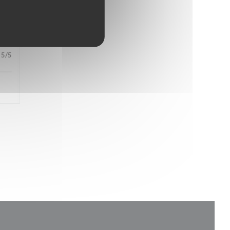
4
/5
5
/5