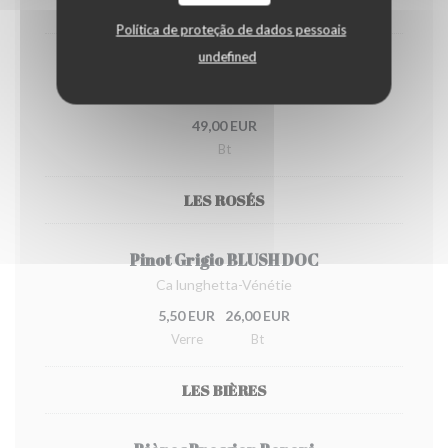
Bt
Política de proteção de dados pessoais
undefined
Vermentino di Sardegna VEOR DOC
Quartomoro-Sardegna
49,00 EUR
Bt
LES ROSÉS
Pinot Grigio BLUSH DOC
Ca lunghetta-Vénétie
5,50 EUR
26,00 EUR
Verre
Bt
LES BIÈRES