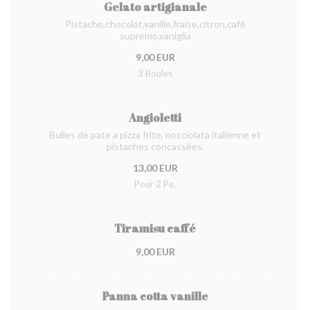
Gelato artigianale
Pistache,chocolat,vanille,fraise,citron,café
supremo,vaniglia
9,00 EUR
3 Boules
Angioletti
Bulles de pate a pizza frite, nocciolata italienne et
pistaches concassées.
13,00 EUR
Pour 2 Pe.
Tiramisu caffé
9,00 EUR
Panna cotta vanille