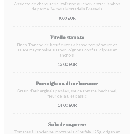
Assiette de charcuterie Italienne au choix entré: Jambon
de parme 24 mois Mortadella Bresaola
9,00 EUR
Vitello stonato
Fines Tranche de bœuf cuites à basse température et
sauce mayonnaise au thon, oignons confits, câpres et
anchois,
13,00 EUR
Parmigiana di melanzane
Gratin d’aubergine's panées, sauce tomate, bechamel,
fleur de lait, et basilic
14,00 EUR
Salade caprese
Tomates à l'ancienne, mozzarella di bufala 125g, origan et