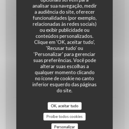
8,00 EUR
analisar sua navegação, medir
Verre
a audiência do site, oferecer
funcionalidades (por exemplo,
relacionadas às redes sociais)
Chardonnay Vitese DOC BIO
ou exibir publicidade ou
Colomba Bianca - Sicile
conteúdos personalizados.
Clique em 'OK, aceitar tudo',
6,00 EUR
'Recusar tudo' ou
Verre
'Personalizar' para gerenciar
suas preferências. Você pode
alterar suas escolhas a
Chardonnay Vitese DOC BIO
qualquer momento clicando
Colomba Bianca Sicile
no ícone de cookie no canto
27,00 EUR
inferior esquerdo das páginas
Bt
do site.
OK, aceitar tudo
Greco di Tufo DOCG
Lapilli-Campanie
Proíbe todos cookies
38,00 EUR
Personalizar