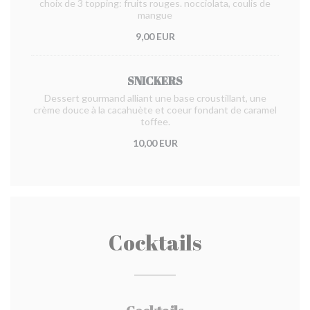
choix de 3 topping: fruits rouges. nocciolata, coulis de
mangue
9,00 EUR
SNICKERS
Dessert gourmand alliant une base croustillant, une
crème douce à la cacahuète et coeur fondant de caramel
toffee.
10,00 EUR
Cocktails