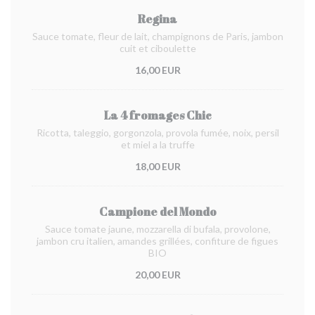
Regina
Sauce tomate, fleur de lait, champignons de Paris, jambon
cuit et ciboulette
16,00 EUR
La 4 fromages Chic
Ricotta, taleggio, gorgonzola, provola fumée, noix, persil
et miel a la truffe
18,00 EUR
Campione del Mondo
Sauce tomate jaune, mozzarella di bufala, provolone,
jambon cru italien, amandes grillées, confiture de figues
BIO
20,00 EUR