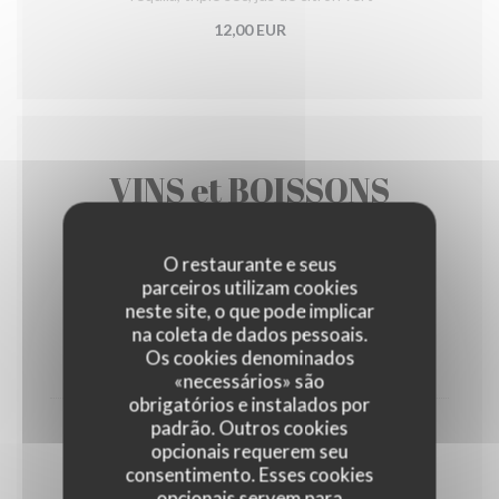
12,00 EUR
VINS et BOISSONS
O restaurante e seus
parceiros utilizam cookies
Les Vins
neste site, o que pode implicar
na coleta de dados pessoais.
Os cookies denominados
LES BLANCS
«necessários» são
obrigatórios e instalados por
padrão. Outros cookies
Greco di Tufo DOCG
opcionais requerem seu
Lapilli-Campanie
consentimento. Esses cookies
opcionais servem para