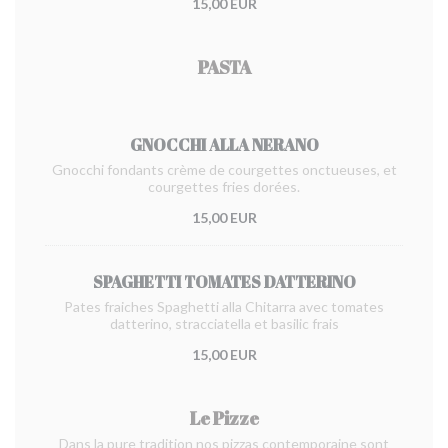
15,00 EUR
PASTA
GNOCCHI ALLA NERANO
Gnocchi fondants crème de courgettes onctueuses, et
courgettes fries dorées.
15,00 EUR
SPAGHETTI TOMATES DATTERINO
Pates fraiches Spaghetti alla Chitarra avec tomates
datterino, stracciatella et basilic frais
15,00 EUR
Le Pizze
Dans la pure tradition nos pizzas contemporaine sont