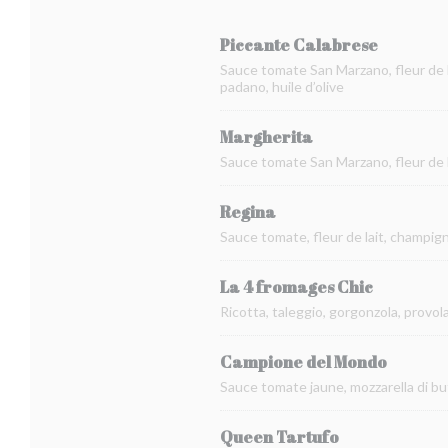
Piccante Calabrese
Sauce tomate San Marzano, fleur de 
padano, huile d’olive
Margherita
Sauce tomate San Marzano, fleur de lai
Regina
Sauce tomate, fleur de lait, champig
La 4 fromages Chic
Ricotta, taleggio, gorgonzola, provola 
Campione del Mondo
Sauce tomate jaune, mozzarella di buf
Queen Tartufo