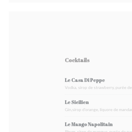
Cocktails
Le Casa Di Peppe
Vodka, sirop de strawberry, purée de
Le Sicilien
Gin,sirop d’orange, liquore de manda
Le Mango Napolitain
Rhum, sirop de mangue, purée de pass