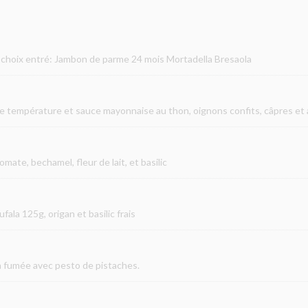
u choix entré: Jambon de parme 24 mois Mortadella Bresaola
e température et sauce mayonnaise au thon, oignons confits, câpres et 
mate, bechamel, fleur de lait, et basilic
fala 125g, origan et basilic frais
la fumée avec pesto de pistaches.