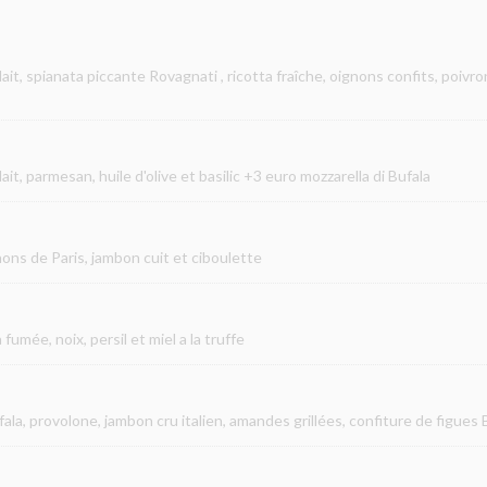
lait, spianata piccante Rovagnati
, ricotta fraîche, oignons confits, poiv
t, parmesan, huile d'olive et basilic +3 euro mozzarella di Bufala
nons de Paris, jambon cuit et ciboulette
fumée, noix, persil et miel a la truffe
ala, provolone, jambon cru italien, amandes grillées, confiture de figues