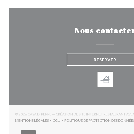
Nous contacte
RÉSERVER
© 2026 CASA DI PEPPE — CRÉATION DE SITE INTERNET RESTAURANT AVE
MENTIONS LÉGALES
CGU
POLITIQUE DE PROTECTION DES DONNÉE
((OUVRE UNE NOUVELLE FENÊTRE))
((OUVRE UNE NOUVELLE FENÊTRE))
((OUV