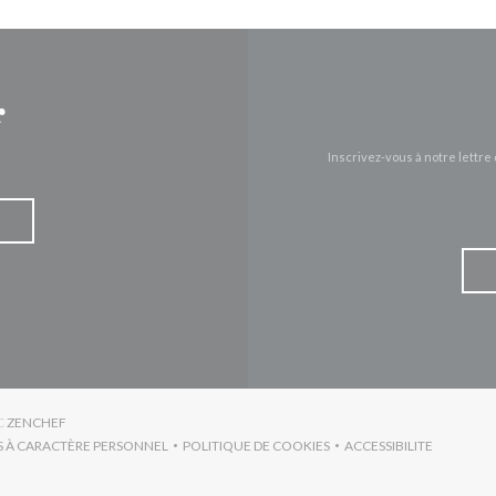
r
Inscrivez-vous à notre lettr
((OUVRE UNE NOUVELLE FENÊTRE))
C
ZENCHEF
S À CARACTÈRE PERSONNEL
POLITIQUE DE COOKIES
ACCESSIBILITE
RE UNE NOUVELLE FENÊTRE))
((OUVRE UNE NOUVELLE FENÊTRE))
((OUVRE UNE NO