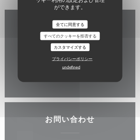
ができます。
アクセス/お問い合わせ
全てに同意する
すべてのクッキーを拒否する
カスタマイズする
((新しいウィン
222, rue St Jacques 75005 Paris
プライバシーポリシー
undefined
01 43 54 78 68
Facebook ((新しいウィンドウ
Instagram ((新しいウ
お問い合わせ