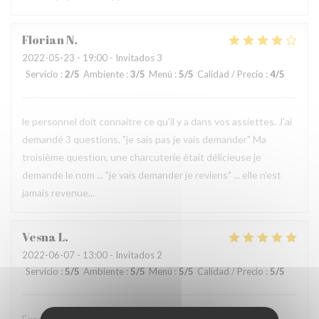
Florian
N
2022-05-23
- 19:00 - Invitados 3
Servicio
:
2
/5
Ambiente
:
3
/5
Menú
:
5
/5
Calidad / Precio
:
4
/5
le personnel doit connaitre ce qu'il y a dans vos assiettes. J'ai
demandé 3 questions, "je sais pas je vais demander" Ma
troisième question, une charcuterie était délicieuse je
demande le nom ... "je vais demander je reviens" ... elle n'est
jamais revenue...
Vesna
L
2022-06-07
- 13:00 - Invitados 2
Servicio
:
5
/5
Ambiente
:
5
/5
Menú
:
5
/5
Calidad / Precio
:
5
/5
Excellent food and very good service, we'll definitely come