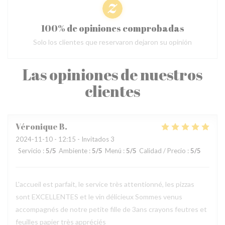
100% de opiniones comprobadas
Solo los clientes que reservaron dejaron su opinión
Las opiniones de nuestros
clientes
Véronique
B
2024-11-10
- 12:15 - Invitados 3
Servicio
:
5
/5
Ambiente
:
5
/5
Menú
:
5
/5
Calidad / Precio
:
5
/5
L'accueil est parfait, le service très attentionné, les pizzas
sont EXCELLENTES et le vin délicieux Sommes venus
accompagnés de notre petite fille de 3ans crayons feutres et
feuilles papier très appréciés