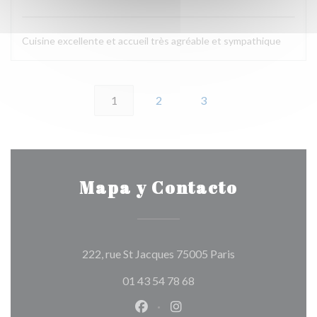
Cuisine excellente et accueil très agréable et sympathique
1
2
3
Mapa y Contacto
((abre en una nue
222, rue St Jacques 75005 Paris
01 43 54 78 68