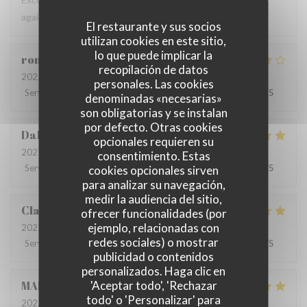
again.
El restaurante y sus socios
utilizan cookies en este sitio,
lo que puede implicar la
romain
D
recopilación de datos
2022-06-22
- 13:00 - Invitados 4
personales. Las cookies
Servicio
:
5
/5
Ambiente
:
5
/5
Menú
:
4
/5
Calidad / Precio
:
4
/5
denominadas «necesarias»
son obligatorias y se instalan
por defecto. Otras cookies
Dalesme
M
opcionales requieren su
2022-06-21
- 19:00 - Invitados 6
consentimiento. Estas
Servicio
:
5
/5
Ambiente
:
5
/5
Menú
:
5
/5
Calidad / Precio
:
5
/5
cookies opcionales sirven
para analizar su navegación,
medir la audiencia del sitio,
Clarisse
L
ofrecer funcionalidades (por
ejemplo, relacionadas con
2022-06-21
- 19:00 - Invitados 2
redes sociales) o mostrar
Servicio
:
5
/5
Ambiente
:
5
/5
Menú
:
5
/5
Calidad / Precio
:
5
/5
publicidad o contenidos
personalizados. Haga clic en
'Aceptar todo', 'Rechazar
MARIA
B
todo' o 'Personalizar' para
2022-06-20
- 19:00 - Invitados 8