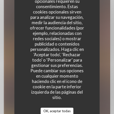
opcionales requieren su
consentimiento. Estas
cookies opcionales sirven
para analizar su navegación,
medir la audiencia del sitio,
ofrecer funcionalidades (por
ejemplo, relacionadas con
Casa Di Peppe
redes sociales) o mostrar
publicidad o contenidos
personalizados. Haga clic en
RESTAURANTE ITALIANO
|
PARIS
'Aceptar todo', 'Rechazar
todo' o 'Personalizar' para
gestionar sus preferencias.
RESERVAR UNA MESA
Puede cambiar sus opciones
en cualquier momento
haciendo clic en el icono de
cookie en la parte inferior
izquierda de las páginas del
sitio.
OK, aceptar todas