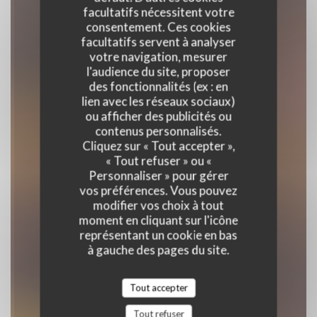
facultatifs nécessitent votre
consentement. Ces cookies
facultatifs servent à analyser
votre navigation, mesurer
l'audience du site, proposer
des fonctionnalités (ex : en
Casa Di Peppe
lien avec les réseaux sociaux)
ou afficher des publicités ou
contenus personnalisés.
RESTAURANT ITALIEN
|
PARIS
Cliquez sur « Tout accepter »,
« Tout refuser » ou «
Personnaliser » pour gérer
RÉSERVER
vos préférences. Vous pouvez
modifier vos choix à tout
moment en cliquant sur l'icône
représentant un cookie en bas
à gauche des pages du site.
Tout accepter
Tout refuser