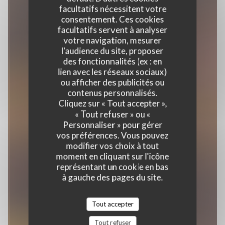
facultatifs nécessitent votre
consentement. Ces cookies
facultatifs servent à analyser
votre navigation, mesurer
l'audience du site, proposer
des fonctionnalités (ex : en
Casa Di Peppe
lien avec les réseaux sociaux)
ou afficher des publicités ou
contenus personnalisés.
RESTAURANT ITALIEN
|
PARIS
Cliquez sur « Tout accepter »,
« Tout refuser » ou «
Personnaliser » pour gérer
RÉSERVER
vos préférences. Vous pouvez
modifier vos choix à tout
moment en cliquant sur l'icône
représentant un cookie en bas
à gauche des pages du site.
Tout accepter
Tout refuser