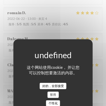
romain
D
2022-06-22
- 13:00 - 来宾 4
服务
:
5
/5
氛围
:
5
/5
菜单
:
4
/5
质价比
:
4
/5
Dalesme
M
2022-06-21
- 19:00 - 来宾 6
服务
:
5
/5
氛围
:
5
/5
菜单
:
5
/5
质价比
:
5
/5
Clarisse
L
这个网站使用cookie， 并让您
2022-06-21
- 19:00 - 来宾 2
可以控制想要激活的内容。
服务
:
5
/5
氛围
:
5
/5
菜单
:
5
/5
质价比
:
5
/5
好的，全部接受
MARIA
B
禁用
2022-06-20
- 19:00 - 来宾 8
服务
:
5
/5
氛围
:
5
/5
菜单
:
5
/5
质价比
:
5
/5
个性化