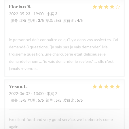
Florian
N
2022-05-23
- 19:00 - 来宾 3
服务
:
2
/5
氛围
:
3
/5
菜单
:
5
/5
质价比
:
4
/5
le personnel doit connaitre ce qu'il y a dans vos assiettes. J'ai
demandé 3 questions, "je sais pas je vais demander" Ma
troisième question, une charcuterie était délicieuse je
demande le nom ... "je vais demander je reviens" ... elle n'est
jamais revenue...
Vesna
L
2022-06-07
- 13:00 - 来宾 2
服务
:
5
/5
氛围
:
5
/5
菜单
:
5
/5
质价比
:
5
/5
Excellent food and very good service, we'll definitely come
again.