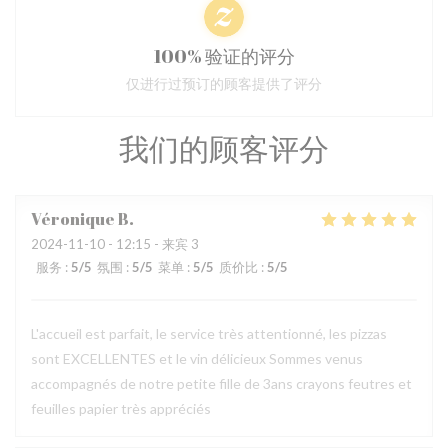
100% 验证的评分
仅进行过预订的顾客提供了评分
我们的顾客评分
Véronique
B
2024-11-10
- 12:15 - 来宾 3
服务
:
5
/5
氛围
:
5
/5
菜单
:
5
/5
质价比
:
5
/5
L'accueil est parfait, le service très attentionné, les pizzas
sont EXCELLENTES et le vin délicieux Sommes venus
accompagnés de notre petite fille de 3ans crayons feutres et
feuilles papier très appréciés