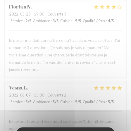
Florian
N
2022-05-23
- 19:00 - Couverts 3
Service
:
2
/5
Ambiance
:
3
/5
Cuisine
:
5
/5
Qualité / Prix
:
4
/5
le personnel doit connaitre ce qu'il y a dans vos assiettes. J'ai
demandé 3 questions, "je sais pas je vais demander" Ma
troisième question, une charcuterie était délicieuse je
demande le nom ... "je vais demander je reviens" ... elle n'est
jamais revenue...
Vesna
L
2022-06-07
- 13:00 - Couverts 2
Service
:
5
/5
Ambiance
:
5
/5
Cuisine
:
5
/5
Qualité / Prix
:
5
/5
Excellent food and very good service, we'll definitely come
again.