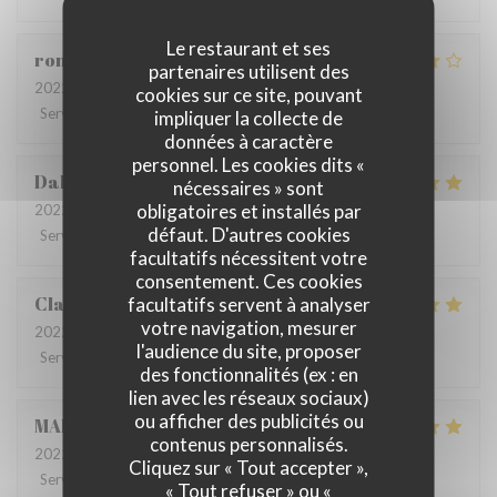
Le restaurant et ses
romain
D
partenaires utilisent des
2022-06-22
- 13:00 - Couverts 4
cookies sur ce site, pouvant
Service
:
5
/5
Ambiance
:
5
/5
Cuisine
:
4
/5
Qualité / Prix
:
4
/5
impliquer la collecte de
données à caractère
personnel. Les cookies dits «
Dalesme
M
nécessaires » sont
obligatoires et installés par
2022-06-21
- 19:00 - Couverts 6
défaut. D'autres cookies
Service
:
5
/5
Ambiance
:
5
/5
Cuisine
:
5
/5
Qualité / Prix
:
5
/5
facultatifs nécessitent votre
consentement. Ces cookies
Clarisse
L
facultatifs servent à analyser
votre navigation, mesurer
2022-06-21
- 19:00 - Couverts 2
l'audience du site, proposer
Service
:
5
/5
Ambiance
:
5
/5
Cuisine
:
5
/5
Qualité / Prix
:
5
/5
des fonctionnalités (ex : en
lien avec les réseaux sociaux)
ou afficher des publicités ou
MARIA
B
contenus personnalisés.
2022-06-20
- 19:00 - Couverts 8
Cliquez sur « Tout accepter »,
Service
:
5
/5
Ambiance
:
5
/5
Cuisine
:
5
/5
Qualité / Prix
:
5
/5
« Tout refuser » ou «