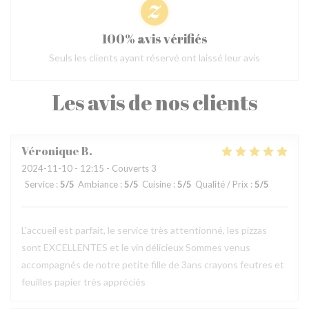
100% avis vérifiés
Seuls les clients ayant réservé ont laissé leur avis
Les avis de nos clients
Véronique
B
2024-11-10
- 12:15 - Couverts 3
Service
:
5
/5
Ambiance
:
5
/5
Cuisine
:
5
/5
Qualité / Prix
:
5
/5
L'accueil est parfait, le service très attentionné, les pizzas
sont EXCELLENTES et le vin délicieux Sommes venus
accompagnés de notre petite fille de 3ans crayons feutres et
feuilles papier très appréciés