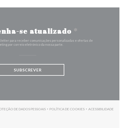
nha-se atualizado
*
letter para receber comunicações personalizadas e ofertas de
ting por correio eletrónico da nossa parte.
SUBSCREVER
ROTEÇÃO DE DADOS PESSOAIS
POLÍTICA DE COOKIES
ACESSIBILIDADE
)
((ABRE NUMA NOVA JANELA))
((ABRE NUMA NOVA JANELA))
((ABRE NUMA NO