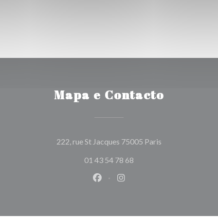
Mapa e Contacto
((abre numa nova 
222, rue St Jacques 75005 Paris
01 43 54 78 68
Facebook ((abre numa nova jane
Instagram ((abre numa nov