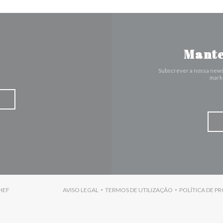
Mante
Subscrever a nossa news
marke
((ABRE NUMA NOVA JANELA))
HEF
AVISO LEGAL
TERMOS DE UTILIZAÇÃO
POLÍTICA DE P
((ABRE NUMA NOVA JANELA))
((ABRE NUMA NOVA JANELA)