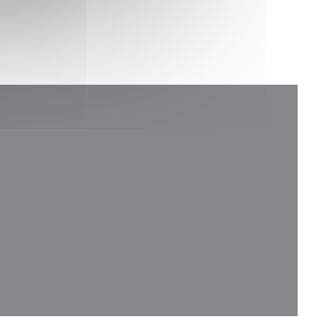
janela))
la))
a janela))