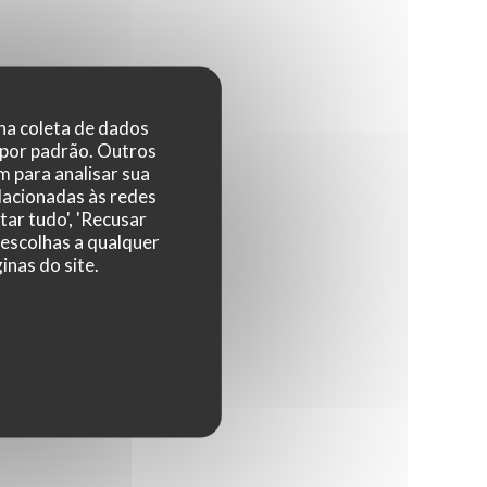
 na coleta de dados
 por padrão. Outros
 para analisar sua
elacionadas às redes
tar tudo', 'Recusar
 escolhas a qualquer
nas do site.