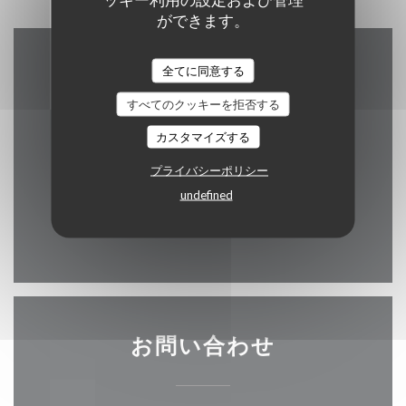
ができます。
アクセス/お問い合わせ
全てに同意する
すべてのクッキーを拒否する
カスタマイズする
((新しいウィン
222, rue St Jacques 75005 Paris
プライバシーポリシー
undefined
01 43 54 78 68
Facebook ((新しいウィンドウ
Instagram ((新しいウ
お問い合わせ