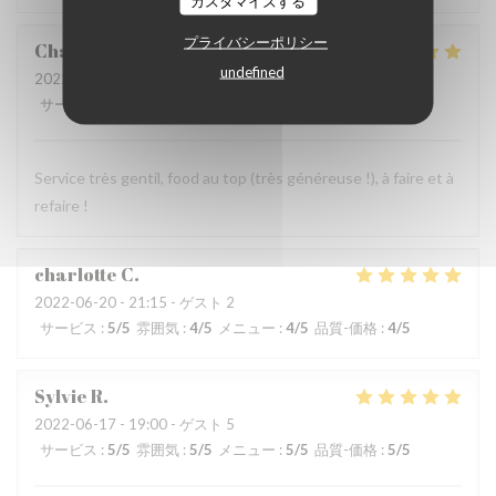
カスタマイズする
プライバシーポリシー
Charlotte
D
undefined
2022-06-19
- 21:15 - ゲスト 2
サービス
:
5
/5
雰囲気
:
5
/5
メニュー
:
5
/5
品質-価格
:
5
/5
Service très gentil, food au top (très généreuse !), à faire et à
refaire !
charlotte
C
2022-06-20
- 21:15 - ゲスト 2
サービス
:
5
/5
雰囲気
:
4
/5
メニュー
:
4
/5
品質-価格
:
4
/5
Sylvie
R
2022-06-17
- 19:00 - ゲスト 5
サービス
:
5
/5
雰囲気
:
5
/5
メニュー
:
5
/5
品質-価格
:
5
/5