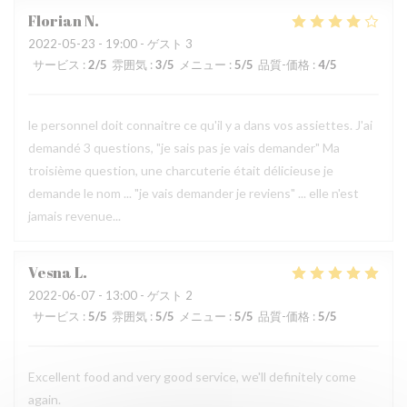
Florian
N
2022-05-23
- 19:00 - ゲスト 3
サービス
:
2
/5
雰囲気
:
3
/5
メニュー
:
5
/5
品質-価格
:
4
/5
le personnel doit connaitre ce qu'il y a dans vos assiettes. J'ai
demandé 3 questions, "je sais pas je vais demander" Ma
troisième question, une charcuterie était délicieuse je
demande le nom ... "je vais demander je reviens" ... elle n'est
jamais revenue...
Vesna
L
2022-06-07
- 13:00 - ゲスト 2
サービス
:
5
/5
雰囲気
:
5
/5
メニュー
:
5
/5
品質-価格
:
5
/5
Excellent food and very good service, we'll definitely come
again.