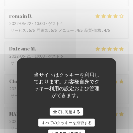
romain
D
2022-06-22
- 13:00 - ゲスト 4
サービス
:
5
/5
雰囲気
:
5
/5
メニュー
:
4
/5
品質-価格
:
4
/5
Dalesme
M
2022-06-21
- 19:00 - ゲスト 6
サービス
:
5
/5
雰囲気
:
5
/5
メニュー
:
5
/5
品質-価格
:
5
/5
当サイトはクッキーを利用し
Clarisse
L
ております。お客様自身でク
ッキー利用の設定および管理
2022-06-21
- 19:00 - ゲスト 2
ができます。
サービス
:
5
/5
雰囲気
:
5
/5
メニュー
:
5
/5
品質-価格
:
5
/5
全てに同意する
MARIA
B
2022-06-20
- 19:00 - ゲスト 8
すべてのクッキーを拒否する
サービス
:
5
/5
雰囲気
:
5
/5
メニュー
:
5
/5
品質-価格
:
5
/5