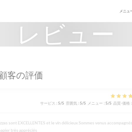
メニュ
レビュー
顧客の評価
サービス
:
5
/5
雰囲気
:
5
/5
メニュー
:
5
/5
品質-価格
:
les pizzas sont EXCELLENTES et le vin délicieux Sommes venus accompagné
papier très appréciés