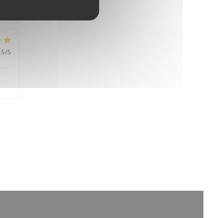
4
/5
5
/5