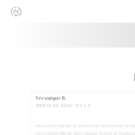
クッキー利用の管理について
Véronique
B
2024-11-10
- 12:15 - ゲスト 3
L'accueil est parfait, le service très attentionné, 
notre petite fille de 3ans crayons feutres et feuilles 