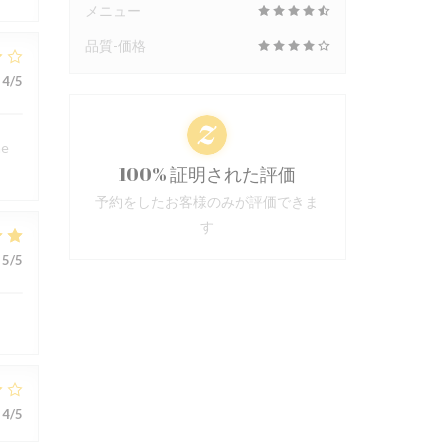
メニュー
品質-価格
4
/5
me
100% 証明された評価
予約をしたお客様のみが評価できま
す
5
/5
4
/5