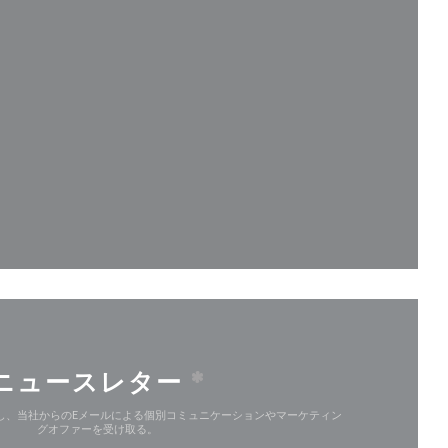
ドウで開きます))
で開きます))
ィンドウで開きます))
ニュースレター
*
し、当社からのEメールによる個別コミュニケーションやマーケティン
グオファーを受け取る。