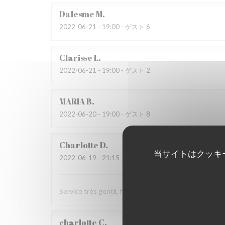
Dalesme
M
2022-06-21
- 19:00 - ゲスト 6
Clarisse
L
2022-06-21
- 19:00 - ゲスト 2
MARIA
B
2022-06-20
- 19:00 - ゲスト 8
Charlotte
D
当サイトはクッキ
2022-06-19
- 21:15 - ゲスト 2
Service très gentil, food au top (très généreuse !), à fa
charlotte
C