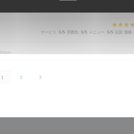
サービス
:
5
/5
雰囲気
:
4
/5
メニュー
:
4
/5
品質-価格
:
サービス
:
5
/5
雰囲気
:
5
/5
メニュー
:
5
/5
品質-価格
:
thique
1
2
3