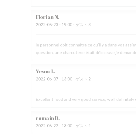
Florian
N
2022-05-23
- 19:00 - ゲスト 3
le personnel doit connaitre ce qu'il y a dans vos assi
question, une charcuterie était délicieuse je demande le
Vesna
L
2022-06-07
- 13:00 - ゲスト 2
Excellent food and very good service, we'll definitely
romain
D
2022-06-22
- 13:00 - ゲスト 4