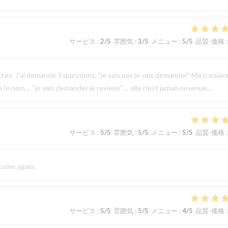
サービス
:
2
/5
雰囲気
:
3
/5
メニュー
:
5
/5
品質-価格
:
ettes. J'ai demandé 3 questions, "je sais pas je vais demander" Ma troisiè
 nom ... "je vais demander je reviens" ... elle n'est jamais revenue...
サービス
:
5
/5
雰囲気
:
5
/5
メニュー
:
5
/5
品質-価格
:
 come again.
サービス
:
5
/5
雰囲気
:
5
/5
メニュー
:
4
/5
品質-価格
: