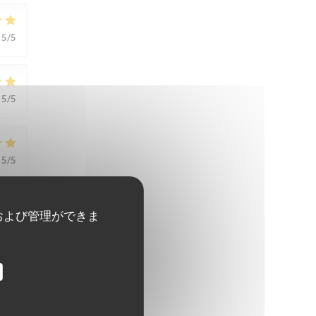
5
/5
5
/5
5
/5
および管理ができま
5
/5