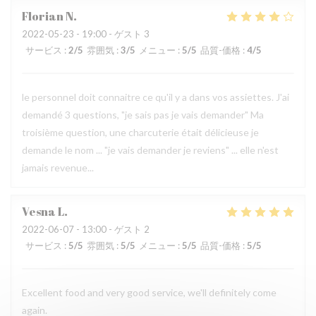
Florian
N
2022-05-23
- 19:00 - ゲスト 3
サービス
:
2
/5
雰囲気
:
3
/5
メニュー
:
5
/5
品質-価格
:
4
/5
le personnel doit connaitre ce qu'il y a dans vos assiettes. J'ai
demandé 3 questions, "je sais pas je vais demander" Ma
troisième question, une charcuterie était délicieuse je
demande le nom ... "je vais demander je reviens" ... elle n'est
jamais revenue...
Vesna
L
2022-06-07
- 13:00 - ゲスト 2
サービス
:
5
/5
雰囲気
:
5
/5
メニュー
:
5
/5
品質-価格
:
5
/5
Excellent food and very good service, we'll definitely come
again.