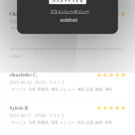
カスタマイズする
プライバシーポリシー
Charlotte
D
undefined
2022-06-19
- 21:15 - ゲスト 2
サービス
:
5
/5
雰囲気
:
5
/5
メニュー
:
5
/5
品質-価格
:
5
/5
Service très gentil, food au top (très généreuse !), à faire et à
refaire !
charlotte
C
2022-06-20
- 21:15 - ゲスト 2
サービス
:
5
/5
雰囲気
:
4
/5
メニュー
:
4
/5
品質-価格
:
4
/5
Sylvie
R
2022-06-17
- 19:00 - ゲスト 5
サービス
:
5
/5
雰囲気
:
5
/5
メニュー
:
5
/5
品質-価格
:
5
/5