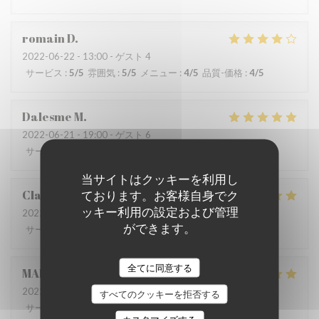
romain
D
2022-06-22
- 13:00 - ゲスト 4
サービス
:
5
/5
雰囲気
:
5
/5
メニュー
:
4
/5
品質-価格
:
4
/5
Dalesme
M
2022-06-21
- 19:00 - ゲスト 6
サービス
:
5
/5
雰囲気
:
5
/5
メニュー
:
5
/5
品質-価格
:
5
/5
当サイトはクッキーを利用し
Clarisse
L
ております。お客様自身でク
ッキー利用の設定および管理
2022-06-21
- 19:00 - ゲスト 2
ができます。
サービス
:
5
/5
雰囲気
:
5
/5
メニュー
:
5
/5
品質-価格
:
5
/5
全てに同意する
MARIA
B
2022-06-20
- 19:00 - ゲスト 8
すべてのクッキーを拒否する
サービス
:
5
/5
雰囲気
:
5
/5
メニュー
:
5
/5
品質-価格
:
5
/5