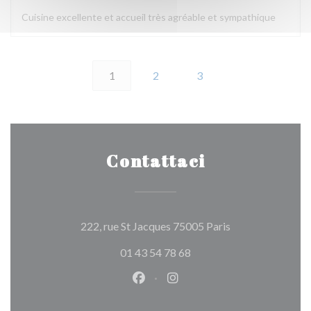
Cuisine excellente et accueil très agréable et sympathique
1
2
3
Contattaci
((apre una nuova 
222, rue St Jacques 75005 Paris
01 43 54 78 68
Facebook ((apre una nuova fines
Instagram ((apre una nuov