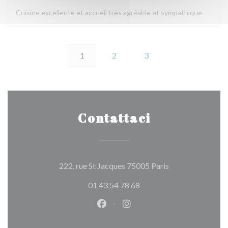
Cuisine excellente et accueil très agréable et sympathique
1
2
3
Contattaci
((apre una nuova 
222, rue St Jacques 75005 Paris
01 43 54 78 68
Facebook ((apre una nuova fines
Instagram ((apre una nuov