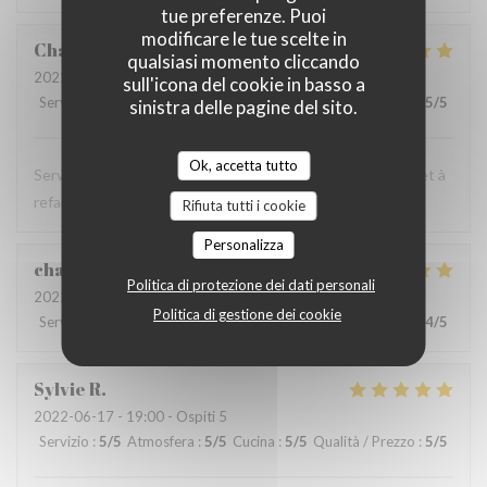
tue preferenze. Puoi
modificare le tue scelte in
Charlotte
D
qualsiasi momento cliccando
2022-06-19
- 21:15 - Ospiti 2
sull'icona del cookie in basso a
Servizio
:
5
/5
Atmosfera
:
5
/5
Cucina
:
5
/5
Qualità / Prezzo
:
5
/5
sinistra delle pagine del sito.
Ok, accetta tutto
Service très gentil, food au top (très généreuse !), à faire et à
refaire !
Rifiuta tutti i cookie
Personalizza
charlotte
C
Politica di protezione dei dati personali
2022-06-20
- 21:15 - Ospiti 2
Politica di gestione dei cookie
Servizio
:
5
/5
Atmosfera
:
4
/5
Cucina
:
4
/5
Qualità / Prezzo
:
4
/5
Sylvie
R
2022-06-17
- 19:00 - Ospiti 5
Servizio
:
5
/5
Atmosfera
:
5
/5
Cucina
:
5
/5
Qualità / Prezzo
:
5
/5