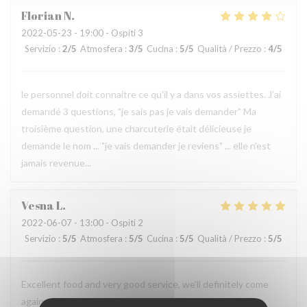
Florian
N
2022-05-23
- 19:00 - Ospiti 3
Servizio
:
2
/5
Atmosfera
:
3
/5
Cucina
:
5
/5
Qualità / Prezzo
:
4
/5
le personnel doit connaitre ce qu'il y a dans vos assiettes. J'ai
demandé 3 questions, "je sais pas je vais demander" Ma
troisième question, une charcuterie était délicieuse je
demande le nom ... "je vais demander je reviens" ... elle n'est
jamais revenue...
Vesna
L
2022-06-07
- 13:00 - Ospiti 2
Servizio
:
5
/5
Atmosfera
:
5
/5
Cucina
:
5
/5
Qualità / Prezzo
:
5
/5
Excellent food and very good service, we'll definitely come
again.