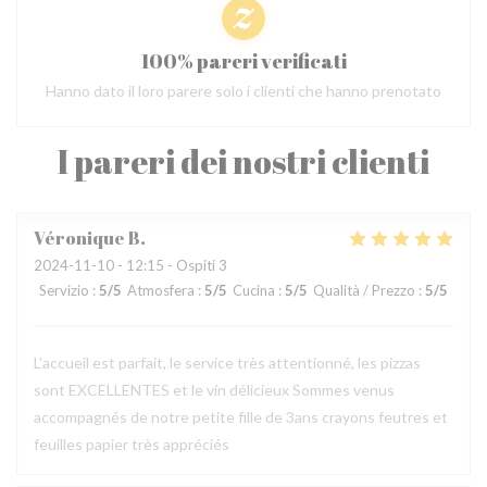
100% pareri verificati
Hanno dato il loro parere solo i clienti che hanno prenotato
I pareri dei nostri clienti
Véronique
B
2024-11-10
- 12:15 - Ospiti 3
Servizio
:
5
/5
Atmosfera
:
5
/5
Cucina
:
5
/5
Qualità / Prezzo
:
5
/5
L'accueil est parfait, le service très attentionné, les pizzas
sont EXCELLENTES et le vin délicieux Sommes venus
accompagnés de notre petite fille de 3ans crayons feutres et
feuilles papier très appréciés