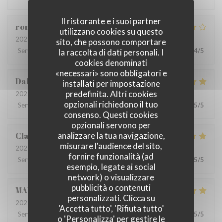
Il ristorante e i suoi partner
romain
D
utilizzano cookies su questo
2022-06-22
- 13:00 - Ospiti 4
sito, che possono comportare
Servizio
:
5
/5
Atmosfera
:
5
/5
Cucina
:
4
/5
Qualità / Prezzo
:
4
/5
la raccolta di dati personali. I
cookies denominati
«necessari» sono obbligatori e
Dalesme
M
installati per impostazione
predefinita. Altri cookies
2022-06-21
- 19:00 - Ospiti 6
opzionali richiedono il tuo
Servizio
:
5
/5
Atmosfera
:
5
/5
Cucina
:
5
/5
Qualità / Prezzo
:
5
/5
consenso. Questi cookies
opzionali servono per
Clarisse
L
analizzare la tua navigazione,
misurare l'audience del sito,
2022-06-21
- 19:00 - Ospiti 2
fornire funzionalità (ad
Servizio
:
5
/5
Atmosfera
:
5
/5
Cucina
:
5
/5
Qualità / Prezzo
:
5
/5
esempio, legate ai social
network) o visualizzare
pubblicità o contenuti
MARIA
B
personalizzati. Clicca su
2022-06-20
- 19:00 - Ospiti 8
'Accetta tutto', 'Rifiuta tutto'
Servizio
:
5
/5
Atmosfera
:
5
/5
Cucina
:
5
/5
Qualità / Prezzo
:
5
/5
o 'Personalizza' per gestire le