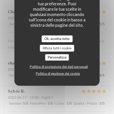
tue preferenze. Puoi
modificare le tue scelte in
Charlotte
D
qualsiasi momento cliccando
2022-06-19
- 21:15 - Ospiti 2
sull'icona del cookie in basso a
Servizio
:
5
/5
Atmosfera
:
5
/5
Cucina
:
5
/5
Qualità / Prezzo
:
5
/5
sinistra delle pagine del sito.
Ok, accetta tutto
Service très gentil, food au top (très généreuse !), à faire et à
refaire !
Rifiuta tutti i cookie
Personalizza
charlotte
C
Politica di protezione dei dati personali
2022-06-20
- 21:15 - Ospiti 2
Politica di gestione dei cookie
Servizio
:
5
/5
Atmosfera
:
4
/5
Cucina
:
4
/5
Qualità / Prezzo
:
4
/5
Sylvie
R
2022-06-17
- 19:00 - Ospiti 5
Servizio
:
5
/5
Atmosfera
:
5
/5
Cucina
:
5
/5
Qualità / Prezzo
:
5
/5