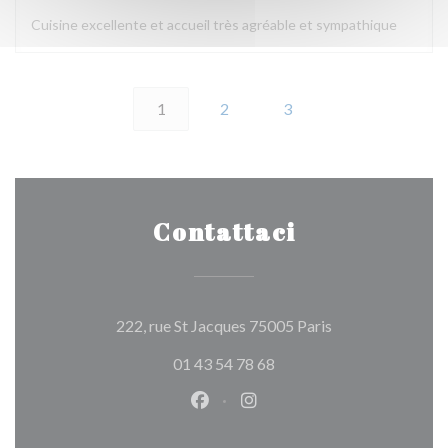
Cuisine excellente et accueil très agréable et sympathique
1
2
3
Contattaci
((apre una nuova 
222, rue St Jacques 75005 Paris
01 43 54 78 68
Facebook ((apre una nuova fines
Instagram ((apre una nuov