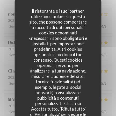
Il ristorante e i suoi partner
romain
D
utilizzano cookies su questo
2022-06-22
- 13:00 - Ospiti 4
sito, che possono comportare
Servizio
:
5
/5
Atmosfera
:
5
/5
Cucina
:
4
/5
Qualità / Prezzo
:
4
/5
la raccolta di dati personali. I
cookies denominati
«necessari» sono obbligatori e
Dalesme
M
installati per impostazione
predefinita. Altri cookies
2022-06-21
- 19:00 - Ospiti 6
opzionali richiedono il tuo
Servizio
:
5
/5
Atmosfera
:
5
/5
Cucina
:
5
/5
Qualità / Prezzo
:
5
/5
consenso. Questi cookies
opzionali servono per
Clarisse
L
analizzare la tua navigazione,
misurare l'audience del sito,
2022-06-21
- 19:00 - Ospiti 2
fornire funzionalità (ad
Servizio
:
5
/5
Atmosfera
:
5
/5
Cucina
:
5
/5
Qualità / Prezzo
:
5
/5
esempio, legate ai social
network) o visualizzare
pubblicità o contenuti
MARIA
B
personalizzati. Clicca su
2022-06-20
- 19:00 - Ospiti 8
'Accetta tutto', 'Rifiuta tutto'
Servizio
:
5
/5
Atmosfera
:
5
/5
Cucina
:
5
/5
Qualità / Prezzo
:
5
/5
o 'Personalizza' per gestire le