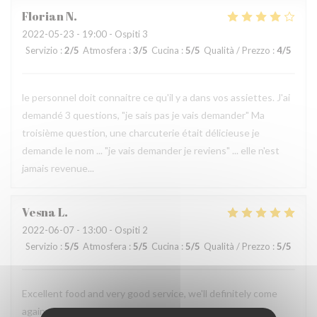
Florian
N
2022-05-23
- 19:00 - Ospiti 3
Servizio
:
2
/5
Atmosfera
:
3
/5
Cucina
:
5
/5
Qualità / Prezzo
:
4
/5
le personnel doit connaitre ce qu'il y a dans vos assiettes. J'ai
demandé 3 questions, "je sais pas je vais demander" Ma
troisième question, une charcuterie était délicieuse je
demande le nom ... "je vais demander je reviens" ... elle n'est
jamais revenue...
Vesna
L
2022-06-07
- 13:00 - Ospiti 2
Servizio
:
5
/5
Atmosfera
:
5
/5
Cucina
:
5
/5
Qualità / Prezzo
:
5
/5
Excellent food and very good service, we'll definitely come
again.