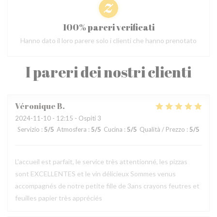
100% pareri verificati
Hanno dato il loro parere solo i clienti che hanno prenotato
I pareri dei nostri clienti
Véronique
B
2024-11-10
- 12:15 - Ospiti 3
Servizio
:
5
/5
Atmosfera
:
5
/5
Cucina
:
5
/5
Qualità / Prezzo
:
5
/5
L'accueil est parfait, le service très attentionné, les pizzas
sont EXCELLENTES et le vin délicieux Sommes venus
accompagnés de notre petite fille de 3ans crayons feutres et
feuilles papier très appréciés