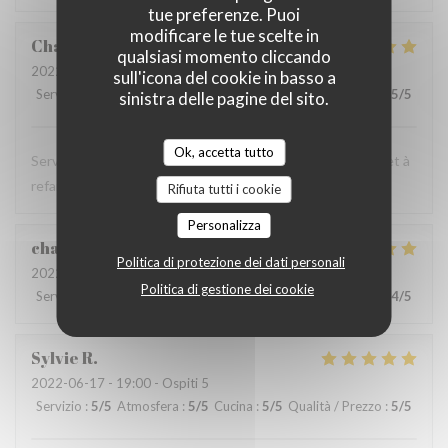
tue preferenze. Puoi
modificare le tue scelte in
Charlotte
D
qualsiasi momento cliccando
2022-06-19
- 21:15 - Ospiti 2
sull'icona del cookie in basso a
Servizio
:
5
/5
Atmosfera
:
5
/5
Cucina
:
5
/5
Qualità / Prezzo
:
5
/5
sinistra delle pagine del sito.
Ok, accetta tutto
Service très gentil, food au top (très généreuse !), à faire et à
refaire !
Rifiuta tutti i cookie
Personalizza
charlotte
C
Politica di protezione dei dati personali
2022-06-20
- 21:15 - Ospiti 2
Politica di gestione dei cookie
Servizio
:
5
/5
Atmosfera
:
4
/5
Cucina
:
4
/5
Qualità / Prezzo
:
4
/5
Sylvie
R
2022-06-17
- 19:00 - Ospiti 5
Servizio
:
5
/5
Atmosfera
:
5
/5
Cucina
:
5
/5
Qualità / Prezzo
:
5
/5