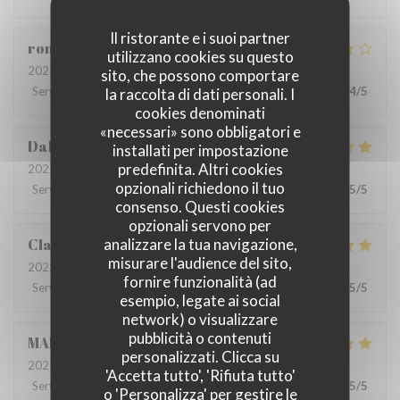
Il ristorante e i suoi partner
romain
D
utilizzano cookies su questo
2022-06-22
- 13:00 - Ospiti 4
sito, che possono comportare
Servizio
:
5
/5
Atmosfera
:
5
/5
Cucina
:
4
/5
Qualità / Prezzo
:
4
/5
la raccolta di dati personali. I
cookies denominati
«necessari» sono obbligatori e
Dalesme
M
installati per impostazione
predefinita. Altri cookies
2022-06-21
- 19:00 - Ospiti 6
opzionali richiedono il tuo
Servizio
:
5
/5
Atmosfera
:
5
/5
Cucina
:
5
/5
Qualità / Prezzo
:
5
/5
consenso. Questi cookies
opzionali servono per
Clarisse
L
analizzare la tua navigazione,
misurare l'audience del sito,
2022-06-21
- 19:00 - Ospiti 2
fornire funzionalità (ad
Servizio
:
5
/5
Atmosfera
:
5
/5
Cucina
:
5
/5
Qualità / Prezzo
:
5
/5
esempio, legate ai social
network) o visualizzare
pubblicità o contenuti
MARIA
B
personalizzati. Clicca su
2022-06-20
- 19:00 - Ospiti 8
'Accetta tutto', 'Rifiuta tutto'
Servizio
:
5
/5
Atmosfera
:
5
/5
Cucina
:
5
/5
Qualità / Prezzo
:
5
/5
o 'Personalizza' per gestire le