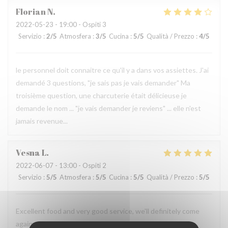
Florian
N
2022-05-23
- 19:00 - Ospiti 3
Servizio
:
2
/5
Atmosfera
:
3
/5
Cucina
:
5
/5
Qualità / Prezzo
:
4
/5
le personnel doit connaitre ce qu'il y a dans vos assiettes. J'ai
demandé 3 questions, "je sais pas je vais demander" Ma
troisième question, une charcuterie était délicieuse je
demande le nom ... "je vais demander je reviens" ... elle n'est
jamais revenue...
Vesna
L
2022-06-07
- 13:00 - Ospiti 2
Servizio
:
5
/5
Atmosfera
:
5
/5
Cucina
:
5
/5
Qualità / Prezzo
:
5
/5
Excellent food and very good service, we'll definitely come
again.