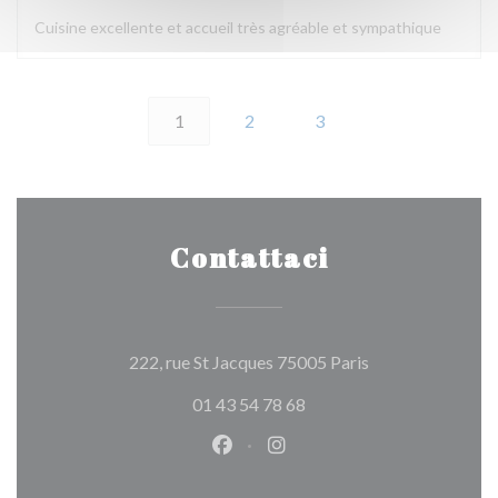
Cuisine excellente et accueil très agréable et sympathique
1
2
3
Contattaci
((apre una nuova 
222, rue St Jacques 75005 Paris
01 43 54 78 68
Facebook ((apre una nuova fines
Instagram ((apre una nuov