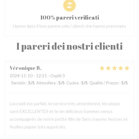
100% pareri verificati
Hanno dato il loro parere solo i clienti che hanno prenotato
I pareri dei nostri clienti
Véronique
B
2024-11-10
- 12:15 - Ospiti 3
Servizio
:
5
/5
Atmosfera
:
5
/5
Cucina
:
5
/5
Qualità / Prezzo
:
5
/5
L'accueil est parfait, le service très attentionné, les pizzas
sont EXCELLENTES et le vin délicieux Sommes venus
accompagnés de notre petite fille de 3ans crayons feutres et
feuilles papier très appréciés