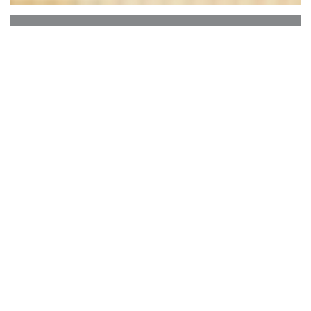
Casa Di Peppe
欢迎
HOUSE MARIE，
咖啡，啤酒店，
坐落于巴
黎的第5区的心脏地带，
卢森堡花园
和
万神殿
之
间
，MARIE
HOUSE
团队欢迎您在7天的午餐和
晚餐7服务菜随着季节的变化。
这家前首演世纪初已经让位给了
咖啡馆，
小酒
馆
开放以来2015年秋，在一个温暖和轻松的气
氛，其天鹅绒沙发和织物在Dedar，意大利灯具
50年代，镜面壁复古与土壤grarnito让您的旅
行。