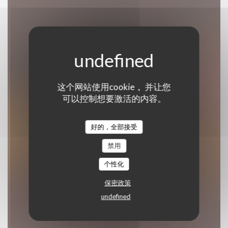
这个网站使用cookie， 并让您
Casa Di Peppe
可以控制想要激活的内容。
意大利餐厅
|
PARIS
好的，全部接受
禁用
预订餐位
个性化
保密政策
undefined