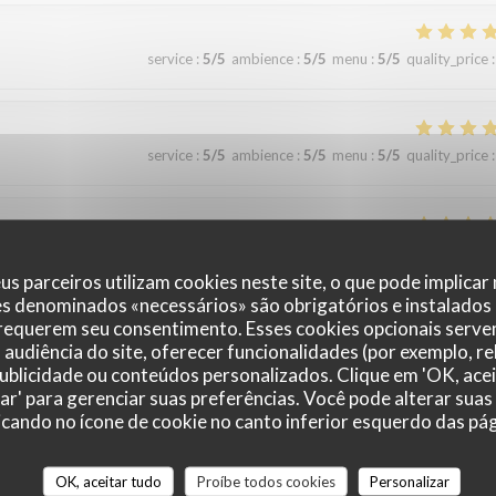
service
:
5
/5
ambience
:
5
/5
menu
:
5
/5
quality_price
:
service
:
5
/5
ambience
:
5
/5
menu
:
5
/5
quality_price
:
service
:
5
/5
ambience
:
5
/5
menu
:
5
/5
quality_price
:
us parceiros utilizam cookies neste site, o que pode implicar
es denominados «necessários» são obrigatórios e instalados
 requerem seu consentimento. Esses cookies opcionais servem
audiência do site, oferecer funcionalidades (por exemplo, r
service
:
5
/5
ambience
:
5
/5
menu
:
5
/5
quality_price
:
 publicidade ou conteúdos personalizados. Clique em 'OK, acei
zar' para gerenciar suas preferências. Você pode alterar suas
cando no ícone de cookie no canto inferior esquerdo das pági
ire et à refaire !
OK, aceitar tudo
Proíbe todos cookies
Personalizar