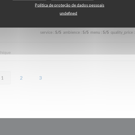
Política de proteção de dados pessoais
service
:
5
/5
ambience
:
4
/5
menu
:
4
/5
quality_price
:
undefined
service
:
5
/5
ambience
:
5
/5
menu
:
5
/5
quality_price
:
thique
1
2
3