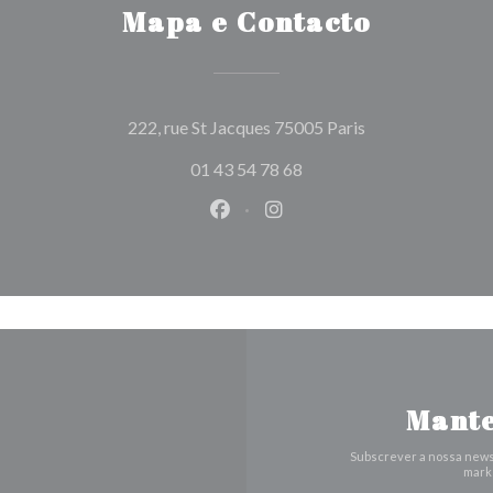
Mapa e Contacto
((abre numa nova 
222, rue St Jacques 75005 Paris
01 43 54 78 68
Facebook ((abre numa nova jane
Instagram ((abre numa nov
Mante
Subscrever a nossa news
marke