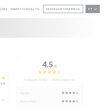
ÇÕES
MAPA E CONTACTO
RESERVAR UMA MESA
PT
4.5
/5
Avaliação média —
2048 avaliações
5
/5
Apoio
s de
Atmosfera