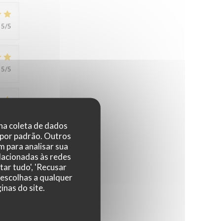
5
/5
5
/5
5
/5
 na coleta de dados
 por padrão. Outros
 para analisar sua
elacionadas às redes
5
/5
tar tudo', 'Recusar
 escolhas a qualquer
nas do site.