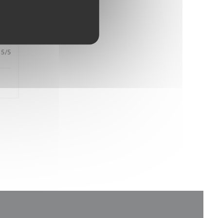
4
/5
5
/5