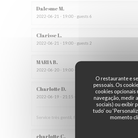
Dalesme
M
2022-06-21
- 19:00 - guests 6
Clarisse
L
2022-06-21
- 19:00 - guests 2
MARIA
B
2022-06-20
- 19:00 - guests 8
O restaurante e se
pessoais. Os cooki
Charlotte
D
cookies opcionais
2022-06-19
- 21:15 - guests 2
navegação, medir a 
sociais) ou exibir
tudo' ou 'Personali
momento cli
Service très gentil, food au top (très généreuse !), à fa
charlotte
C