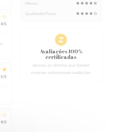
Menus
Qualidade/Preço
4
/5
me
Avaliações 100%
certificadas
Apenas os clientes que fizeram
reservas submeteram avaliações
5
/5
4
/5