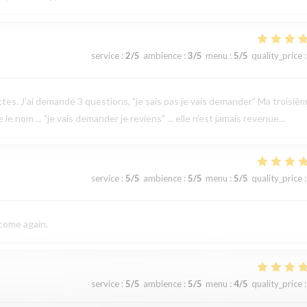
service
:
2
/5
ambience
:
3
/5
menu
:
5
/5
quality_price
:
ettes. J'ai demandé 3 questions, "je sais pas je vais demander" Ma troisiè
 nom ... "je vais demander je reviens" ... elle n'est jamais revenue...
service
:
5
/5
ambience
:
5
/5
menu
:
5
/5
quality_price
:
 come again.
service
:
5
/5
ambience
:
5
/5
menu
:
4
/5
quality_price
: