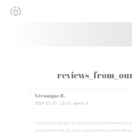
Painel de Gerenciamento de Cookies
reviews_from_our
Véronique
B
2024-11-10
- 12:15 - guests 3
L'accueil est parfait, le service très attentionné, 
notre petite fille de 3ans crayons feutres et feuilles 