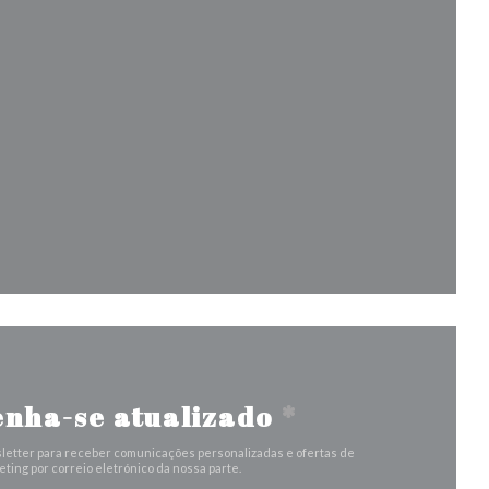
janela))
la))
a janela))
nha-se atualizado
*
letter para receber comunicações personalizadas e ofertas de
ting por correio eletrónico da nossa parte.