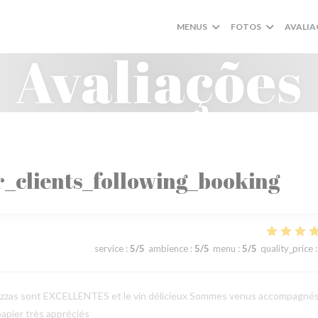
MENUS
FOTOS
AVALIA
Avaliações
_clients_following_booking
service
:
5
/5
ambience
:
5
/5
menu
:
5
/5
quality_price
:
les pizzas sont EXCELLENTES et le vin délicieux Sommes venus accompagné
papier très appréciés