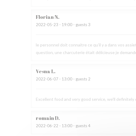
Florian
N
2022-05-23
- 19:00 - guests 3
le personnel doit connaitre ce qu'il y a dans vos assi
question, une charcuterie était délicieuse je demande le
Vesna
L
2022-06-07
- 13:00 - guests 2
Excellent food and very good service, we'll definitely
romain
D
2022-06-22
- 13:00 - guests 4