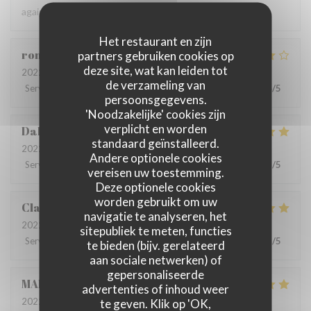
again.
Het restaurant en zijn
romain
D
partners gebruiken cookies op
deze site, wat kan leiden tot
2022-06-22
- 13:00 - Gasten 4
de verzameling van
Service
:
5
/5
Atmosfeer
:
5
/5
Keuken
:
4
/5
Kwaliteit / Prijs
:
4
/5
persoonsgegevens.
'Noodzakelijke' cookies zijn
verplicht en worden
Dalesme
M
standaard geïnstalleerd.
2022-06-21
- 19:00 - Gasten 6
Andere optionele cookies
Service
:
5
/5
Atmosfeer
:
5
/5
Keuken
:
5
/5
Kwaliteit / Prijs
:
5
/5
vereisen uw toestemming.
Deze optionele cookies
worden gebruikt om uw
Clarisse
L
navigatie te analyseren, het
2022-06-21
- 19:00 - Gasten 2
sitepubliek te meten, functies
Service
:
5
/5
Atmosfeer
:
5
/5
Keuken
:
5
/5
Kwaliteit / Prijs
:
5
/5
te bieden (bijv. gerelateerd
aan sociale netwerken) of
gepersonaliseerde
MARIA
B
advertenties of inhoud weer
2022-06-20
- 19:00 - Gasten 8
te geven. Klik op 'OK,