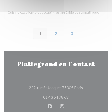
Cuisine excellente et accueil très agréable et sympathique
1
2
3
Plattegrond en Contact
((opent in een ni
222, rue St Jacques 75005 Paris
01 43 54 78 68
Facebook ((opent in een nieuw 
Instagram ((opent in een 