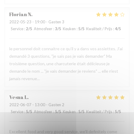
Florian
N
2022-05-23
- 19:00 - Gasten 3
Service
:
2
/5
Atmosfeer
:
3
/5
Keuken
:
5
/5
Kwaliteit / Prijs
:
4
/5
le personnel doit connaitre ce qu'il y a dans vos assiettes. J'ai
demandé 3 questions, "je sais pas je vais demander" Ma
troisième question, une charcuterie était délicieuse je
demande le nom ... "je vais demander je reviens" ... elle n'est
jamais revenue...
Vesna
L
2022-06-07
- 13:00 - Gasten 2
Service
:
5
/5
Atmosfeer
:
5
/5
Keuken
:
5
/5
Kwaliteit / Prijs
:
5
/5
Excellent food and very good service, we'll definitely come