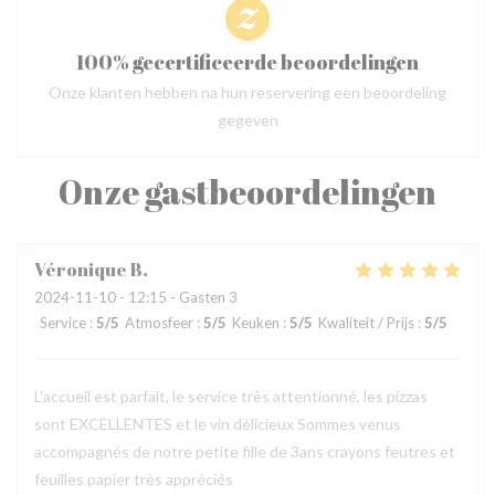
100% gecertificeerde beoordelingen
Onze klanten hebben na hun reservering een beoordeling
gegeven
Onze gastbeoordelingen
Véronique
B
2024-11-10
- 12:15 - Gasten 3
Service
:
5
/5
Atmosfeer
:
5
/5
Keuken
:
5
/5
Kwaliteit / Prijs
:
5
/5
L'accueil est parfait, le service très attentionné, les pizzas
sont EXCELLENTES et le vin délicieux Sommes venus
accompagnés de notre petite fille de 3ans crayons feutres et
feuilles papier très appréciés