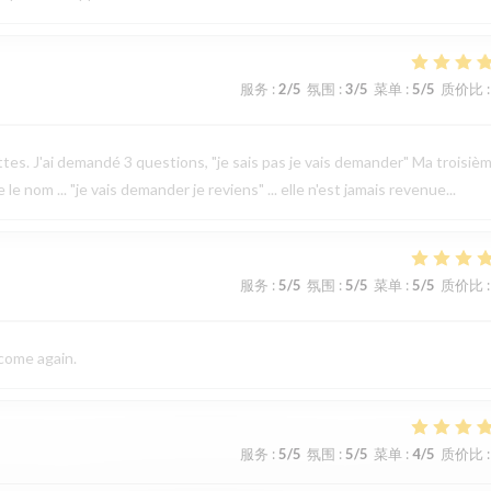
服务
:
2
/5
氛围
:
3
/5
菜单
:
5
/5
质价比
:
ettes. J'ai demandé 3 questions, "je sais pas je vais demander" Ma troisiè
 nom ... "je vais demander je reviens" ... elle n'est jamais revenue...
服务
:
5
/5
氛围
:
5
/5
菜单
:
5
/5
质价比
:
 come again.
服务
:
5
/5
氛围
:
5
/5
菜单
:
4
/5
质价比
: