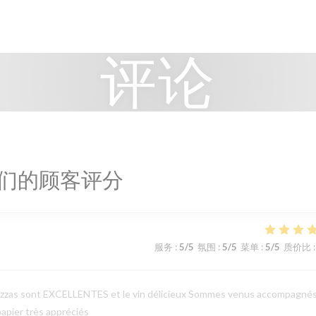
评论
们的顾客评分
服务
:
5
/5
氛围
:
5
/5
菜单
:
5
/5
质价比
:
les pizzas sont EXCELLENTES et le vin délicieux Sommes venus accompagné
papier très appréciés