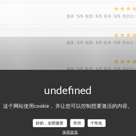
服务
:
5
/5
氛围
:
5
/5
菜单
:
5
/5
质价比
:
服务
:
5
/5
氛围
:
5
/5
菜单
:
5
/5
质价比
:
服务
:
5
/5
氛围
:
5
/5
菜单
:
5
/5
质价比
:
服务
:
5
/5
氛围
:
5
/5
菜单
:
5
/5
质价比
:
这个网站使用cookie， 并让您可以控制想要激活的内容。
ire et à refaire !
好的，全部接受
禁用
个性化
保密政策