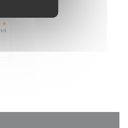
4
/5
5
/5