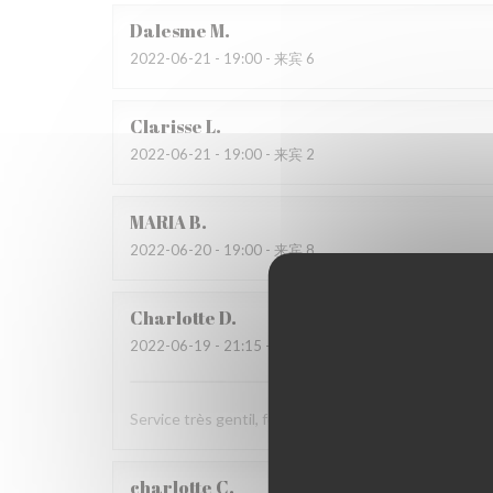
Dalesme
M
2022-06-21
- 19:00 - 来宾 6
Clarisse
L
2022-06-21
- 19:00 - 来宾 2
MARIA
B
2022-06-20
- 19:00 - 来宾 8
Charlotte
D
2022-06-19
- 21:15 - 来宾 2
Service très gentil, food au top (très généreuse !), à fa
charlotte
C