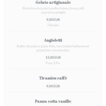
Gelato artigianale
Pistache,chocolat,vanille,fraise,citron,café
supremo,vaniglia
9,00 EUR
3 Boules
Angioletti
Bulles de pate a pizza frite, nocciolata italienne et
pistaches concassées.
13,00 EUR
Pour 2 Pe.
Tiramisu caffé
9,00 EUR
Panna cotta vanille