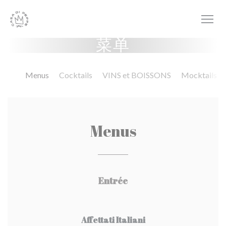
Cookie管理面板
菜单
Menus
Cocktails
VINS et BOISSONS
Mocktails
Menus
Entrée
Affettati Italiani