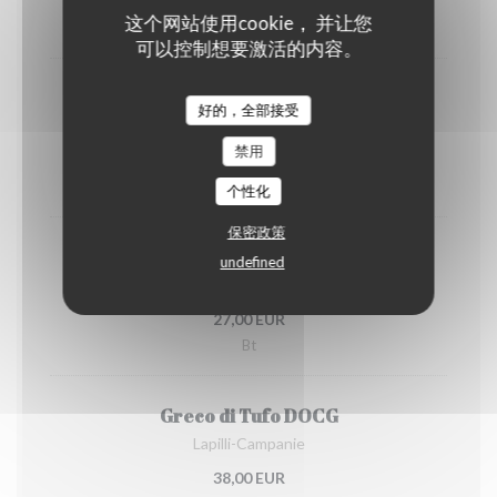
8,00 EUR
这个网站使用cookie， 并让您
Verre
可以控制想要激活的内容。
Chardonnay Vitese DOC BIO
好的，全部接受
Colomba Bianca - Sicile
禁用
6,00 EUR
Verre
个性化
保密政策
Chardonnay Vitese DOC BIO
undefined
Colomba Bianca Sicile
27,00 EUR
Bt
Greco di Tufo DOCG
Lapilli-Campanie
38,00 EUR