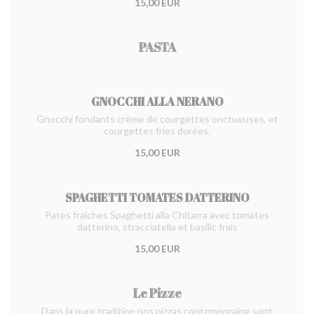
15,00 EUR
PASTA
GNOCCHI ALLA NERANO
Gnocchi fondants crème de courgettes onctueuses, et
courgettes fries dorées.
15,00 EUR
SPAGHETTI TOMATES DATTERINO
Pates fraiches Spaghetti alla Chitarra avec tomates
datterino, stracciatella et basilic frais
15,00 EUR
Le Pizze
Dans la pure tradition nos pizzas contemporaine sont