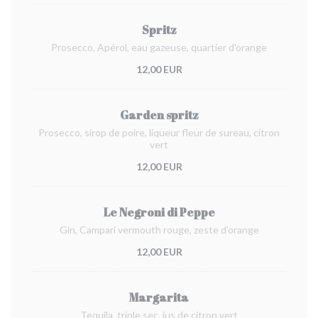
Spritz
Prosecco, Apérol, eau gazeuse, quartier d'orange
12,00 EUR
Garden spritz
Prosecco, sirop de poire, liqueur fleur de sureau, citron
vert
12,00 EUR
Le Negroni di Peppe
Gin, Campari vermouth rouge, zeste d’orange
12,00 EUR
Margarita
Tequila, triple sec, jus de citron vert