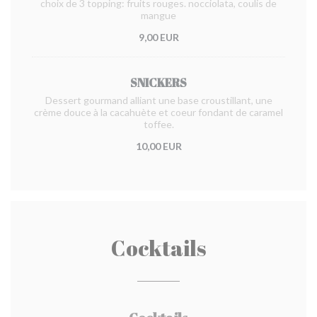
choix de 3 topping: fruits rouges. nocciolata, coulis de
mangue
9,00 EUR
SNICKERS
Dessert gourmand alliant une base croustillant, une
crème douce à la cacahuète et coeur fondant de caramel
toffee.
10,00 EUR
Cocktails