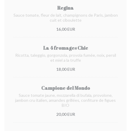
Regina
Sauce tomate, fleur de lait, champignons de Paris, jambon
cuit et ciboulette
16,00 EUR
La 4 fromages Chic
Ricotta, taleggio, gorgonzola, provola fumée, noix, persil
et miel a la truffe
18,00 EUR
Campione del Mondo
Sauce tomate jaune, mozzarella di bufala, provolone,
jambon cru italien, amandes grillées, confiture de figues
BIO
20,00 EUR