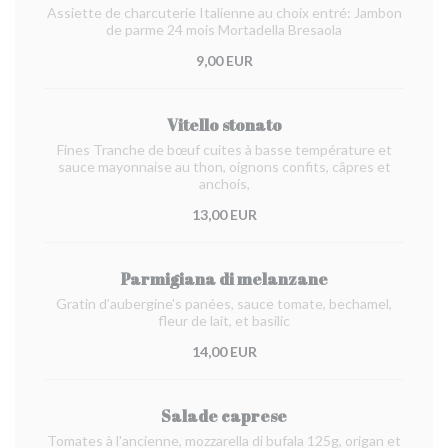
Assiette de charcuterie Italienne au choix entré: Jambon
de parme 24 mois Mortadella Bresaola
9,00 EUR
Vitello stonato
Fines Tranche de bœuf cuites à basse température et
sauce mayonnaise au thon, oignons confits, câpres et
anchois,
13,00 EUR
Parmigiana di melanzane
Gratin d’aubergine's panées, sauce tomate, bechamel,
fleur de lait, et basilic
14,00 EUR
Salade caprese
Tomates à l'ancienne, mozzarella di bufala 125g, origan et