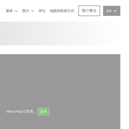
预订餐位
菜单
照片
评论
地图和联系方式
ZH
Waze Map 已禁用。
允许