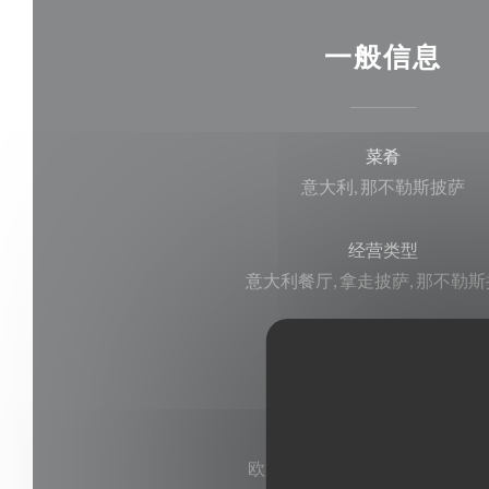
一般信息
菜肴
意大利, 那不勒斯披萨
经营类型
意大利餐厅, 拿走披萨, 那不勒
服务
阳台
支付方式
欧洲卡/万事达卡, 现金, 签证, 