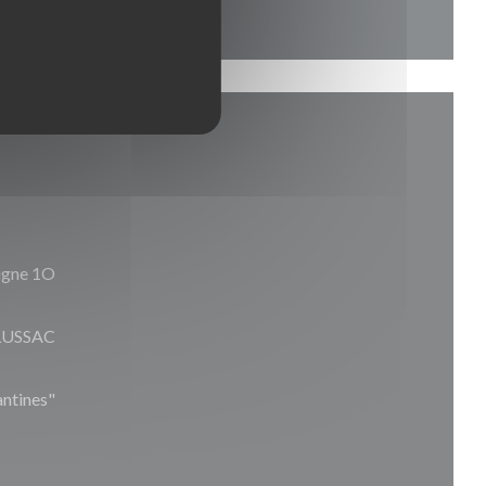
ligne 1O
 LUSSAC
antines"