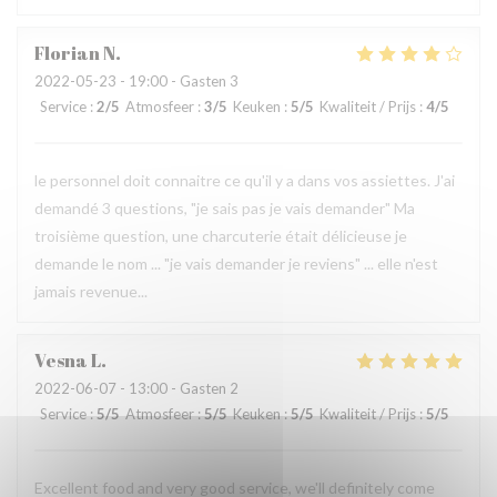
Florian
N
2022-05-23
- 19:00 - Gasten 3
Service
:
2
/5
Atmosfeer
:
3
/5
Keuken
:
5
/5
Kwaliteit / Prijs
:
4
/5
le personnel doit connaitre ce qu'il y a dans vos assiettes. J'ai
demandé 3 questions, "je sais pas je vais demander" Ma
troisième question, une charcuterie était délicieuse je
demande le nom ... "je vais demander je reviens" ... elle n'est
jamais revenue...
Vesna
L
2022-06-07
- 13:00 - Gasten 2
Service
:
5
/5
Atmosfeer
:
5
/5
Keuken
:
5
/5
Kwaliteit / Prijs
:
5
/5
Excellent food and very good service, we'll definitely come