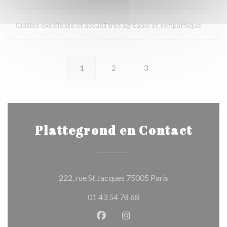
Cuisine excellente et accueil très agréable et sympathique
1
2
3
Plattegrond en Contact
((opent in een ni
222, rue St Jacques 75005 Paris
01 43 54 78 68
Facebook ((opent in een nieuw 
Instagram ((opent in een 