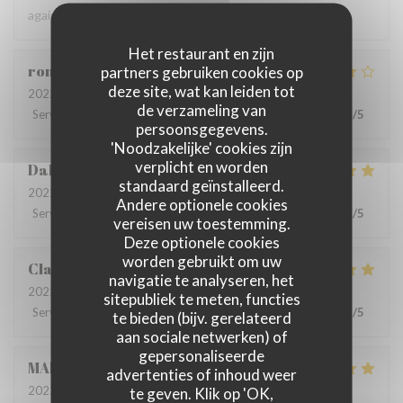
again.
Het restaurant en zijn
romain
D
partners gebruiken cookies op
deze site, wat kan leiden tot
2022-06-22
- 13:00 - Gasten 4
de verzameling van
Service
:
5
/5
Atmosfeer
:
5
/5
Keuken
:
4
/5
Kwaliteit / Prijs
:
4
/5
persoonsgegevens.
'Noodzakelijke' cookies zijn
verplicht en worden
Dalesme
M
standaard geïnstalleerd.
2022-06-21
- 19:00 - Gasten 6
Andere optionele cookies
Service
:
5
/5
Atmosfeer
:
5
/5
Keuken
:
5
/5
Kwaliteit / Prijs
:
5
/5
vereisen uw toestemming.
Deze optionele cookies
worden gebruikt om uw
Clarisse
L
navigatie te analyseren, het
2022-06-21
- 19:00 - Gasten 2
sitepubliek te meten, functies
Service
:
5
/5
Atmosfeer
:
5
/5
Keuken
:
5
/5
Kwaliteit / Prijs
:
5
/5
te bieden (bijv. gerelateerd
aan sociale netwerken) of
gepersonaliseerde
MARIA
B
advertenties of inhoud weer
2022-06-20
- 19:00 - Gasten 8
te geven. Klik op 'OK,