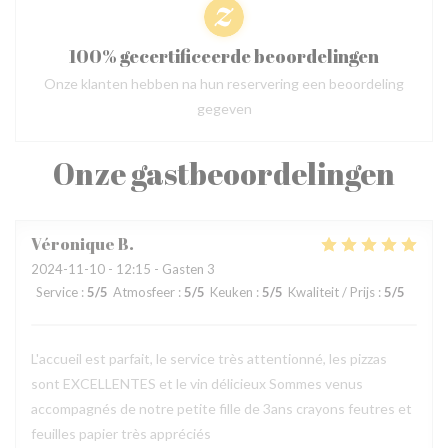
100% gecertificeerde beoordelingen
Onze klanten hebben na hun reservering een beoordeling
gegeven
Onze gastbeoordelingen
Véronique
B
2024-11-10
- 12:15 - Gasten 3
Service
:
5
/5
Atmosfeer
:
5
/5
Keuken
:
5
/5
Kwaliteit / Prijs
:
5
/5
L'accueil est parfait, le service très attentionné, les pizzas
sont EXCELLENTES et le vin délicieux Sommes venus
accompagnés de notre petite fille de 3ans crayons feutres et
feuilles papier très appréciés