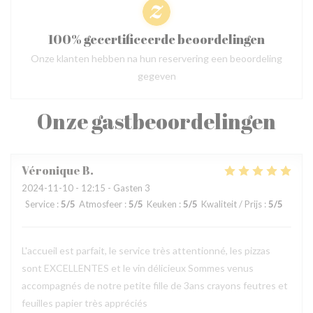
100% gecertificeerde beoordelingen
Onze klanten hebben na hun reservering een beoordeling
gegeven
Onze gastbeoordelingen
Véronique
B
2024-11-10
- 12:15 - Gasten 3
Service
:
5
/5
Atmosfeer
:
5
/5
Keuken
:
5
/5
Kwaliteit / Prijs
:
5
/5
L'accueil est parfait, le service très attentionné, les pizzas
sont EXCELLENTES et le vin délicieux Sommes venus
accompagnés de notre petite fille de 3ans crayons feutres et
feuilles papier très appréciés