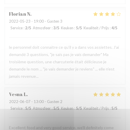
Florian
N
2022-05-23
- 19:00 - Gasten 3
Service
:
2
/5
Atmosfeer
:
3
/5
Keuken
:
5
/5
Kwaliteit / Prijs
:
4
/5
le personnel doit connaitre ce qu'il y a dans vos assiettes. J'ai
demandé 3 questions, "je sais pas je vais demander" Ma
troisième question, une charcuterie était délicieuse je
demande le nom ... "je vais demander je reviens" ... elle n'est
jamais revenue...
Vesna
L
2022-06-07
- 13:00 - Gasten 2
Service
:
5
/5
Atmosfeer
:
5
/5
Keuken
:
5
/5
Kwaliteit / Prijs
:
5
/5
Excellent food and very good service, we'll definitely come