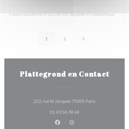
Cuisine excellente et accueil très agréable et sympathique
1
2
3
Plattegrond en Contact
((opent in een ni
222, rue St Jacques 75005 Paris
01 43 54 78 68
Facebook ((opent in een nieuw 
Instagram ((opent in een 