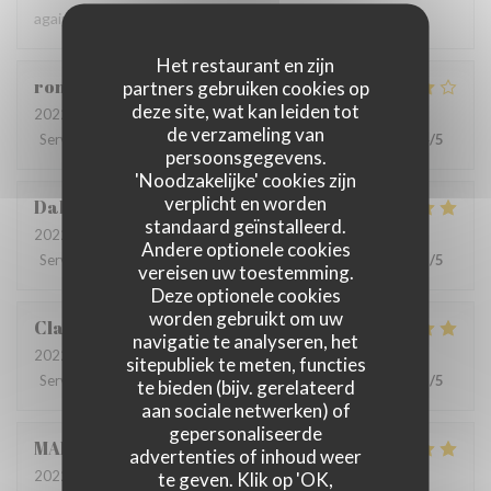
again.
Het restaurant en zijn
romain
D
partners gebruiken cookies op
deze site, wat kan leiden tot
2022-06-22
- 13:00 - Gasten 4
de verzameling van
Service
:
5
/5
Atmosfeer
:
5
/5
Keuken
:
4
/5
Kwaliteit / Prijs
:
4
/5
persoonsgegevens.
'Noodzakelijke' cookies zijn
verplicht en worden
Dalesme
M
standaard geïnstalleerd.
2022-06-21
- 19:00 - Gasten 6
Andere optionele cookies
Service
:
5
/5
Atmosfeer
:
5
/5
Keuken
:
5
/5
Kwaliteit / Prijs
:
5
/5
vereisen uw toestemming.
Deze optionele cookies
worden gebruikt om uw
Clarisse
L
navigatie te analyseren, het
2022-06-21
- 19:00 - Gasten 2
sitepubliek te meten, functies
Service
:
5
/5
Atmosfeer
:
5
/5
Keuken
:
5
/5
Kwaliteit / Prijs
:
5
/5
te bieden (bijv. gerelateerd
aan sociale netwerken) of
gepersonaliseerde
MARIA
B
advertenties of inhoud weer
2022-06-20
- 19:00 - Gasten 8
te geven. Klik op 'OK,