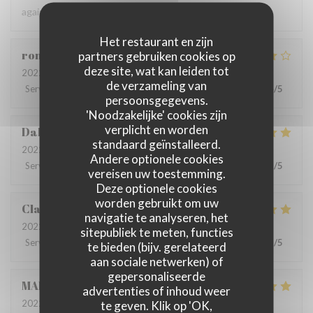
again.
Het restaurant en zijn
romain
D
partners gebruiken cookies op
deze site, wat kan leiden tot
2022-06-22
- 13:00 - Gasten 4
de verzameling van
Service
:
5
/5
Atmosfeer
:
5
/5
Keuken
:
4
/5
Kwaliteit / Prijs
:
4
/5
persoonsgegevens.
'Noodzakelijke' cookies zijn
verplicht en worden
Dalesme
M
standaard geïnstalleerd.
2022-06-21
- 19:00 - Gasten 6
Andere optionele cookies
Service
:
5
/5
Atmosfeer
:
5
/5
Keuken
:
5
/5
Kwaliteit / Prijs
:
5
/5
vereisen uw toestemming.
Deze optionele cookies
worden gebruikt om uw
Clarisse
L
navigatie te analyseren, het
2022-06-21
- 19:00 - Gasten 2
sitepubliek te meten, functies
Service
:
5
/5
Atmosfeer
:
5
/5
Keuken
:
5
/5
Kwaliteit / Prijs
:
5
/5
te bieden (bijv. gerelateerd
aan sociale netwerken) of
gepersonaliseerde
MARIA
B
advertenties of inhoud weer
2022-06-20
- 19:00 - Gasten 8
te geven. Klik op 'OK,