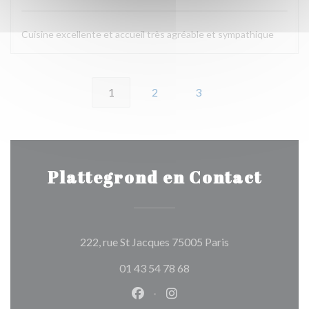
Cuisine excellente et accueil très agréable et sympathique
1
2
3
Plattegrond en Contact
((opent in een ni
222, rue St Jacques 75005 Paris
01 43 54 78 68
Facebook ((opent in een nieuw 
Instagram ((opent in een 