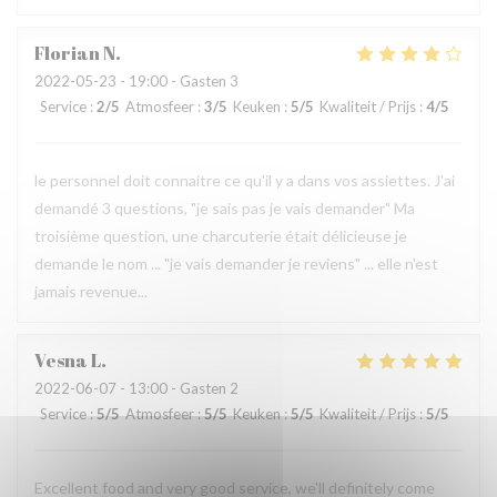
Florian
N
2022-05-23
- 19:00 - Gasten 3
Service
:
2
/5
Atmosfeer
:
3
/5
Keuken
:
5
/5
Kwaliteit / Prijs
:
4
/5
le personnel doit connaitre ce qu'il y a dans vos assiettes. J'ai
demandé 3 questions, "je sais pas je vais demander" Ma
troisième question, une charcuterie était délicieuse je
demande le nom ... "je vais demander je reviens" ... elle n'est
jamais revenue...
Vesna
L
2022-06-07
- 13:00 - Gasten 2
Service
:
5
/5
Atmosfeer
:
5
/5
Keuken
:
5
/5
Kwaliteit / Prijs
:
5
/5
Excellent food and very good service, we'll definitely come