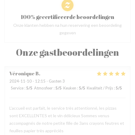
100% gecertificeerde beoordelingen
Onze klanten hebben na hun reservering een beoordeling
gegeven
Onze gastbeoordelingen
Véronique
B
2024-11-10
- 12:15 - Gasten 3
Service
:
5
/5
Atmosfeer
:
5
/5
Keuken
:
5
/5
Kwaliteit / Prijs
:
5
/5
L'accueil est parfait, le service très attentionné, les pizzas
sont EXCELLENTES et le vin délicieux Sommes venus
accompagnés de notre petite fille de 3ans crayons feutres et
feuilles papier très appréciés