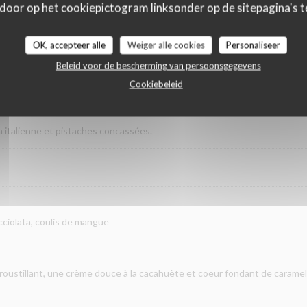
 door op het cookiepictogram linksonder op de sitepagina's te
s
OK, accepteer alle
Weiger alle cookies
Personaliseer
Beleid voor de bescherming van persoonsgegevens
on,café supremo,vaniglia
Cookiebeleid
ta italienne et pistaches concassées.
cciolata, coulis de mangue
oustillant, une crème douce à la cacahuète et coeur fondant de caramel