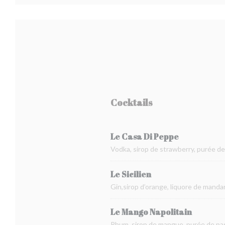
Cocktails
Le Casa Di Peppe
Vodka, sirop de strawberry, purée de
Le Sicilien
Gin,sirop d’orange, liquore de manda
Le Mango Napolitain
Rhum, sirop de mangue, purée de pass