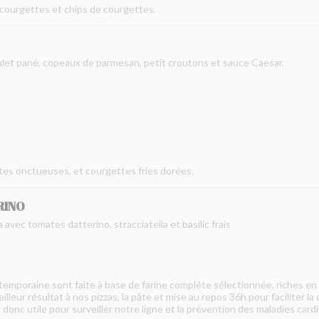
 courgettes et chips de courgettes.
ulet pané, copeaux de parmesan, petit croutons et sauce Caesar.
es onctueuses, et courgettes fries dorées.
RINO
 avec tomates datterino, stracciatella et basilic frais
temporaine sont faite à base de farine complète sélectionnée, riches en f
leur résultat à nos pizzas, la pâte et mise au repos 36h pour faciliter la 
onc utile pour surveiller notre ligne et la prévention des maladies cardi