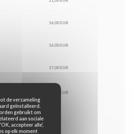
21,00 EUR
16,00 EUR
16,00 EUR
17,00 EUR
18,00 EUR
nfites, basilic frais,
 tot de verzameling
ard geïnstalleerd.
worden gebruikt om
relateerd aan sociale
OK, accepteer alle',
zes op elk moment