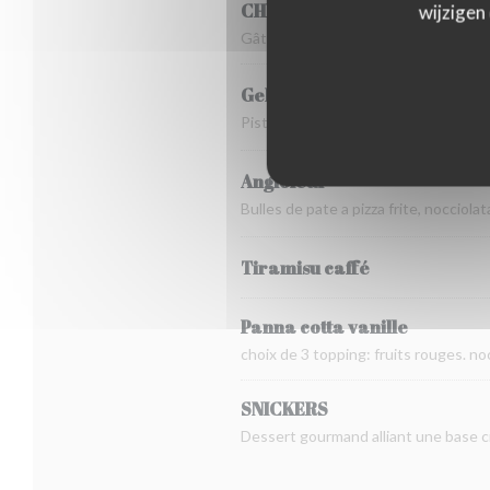
CHEESECAKE
wijzigen
Gâteau au fromage aux fruits rouge
Gelato artigianale
Pistache,chocolat,vanille,fraise,citr
Angioletti
Bulles de pate a pizza frite, nocciola
Tiramisu caffé
Panna cotta vanille
choix de 3 topping: fruits rouges. no
SNICKERS
Dessert gourmand alliant une base cr