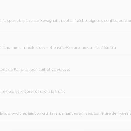
lait, spianata piccante Rovagnati
, ricotta fraîche, oignons confits, poiv
t, parmesan, huile d'olive et basilic +3 euro mozzarella di Bufala
nons de Paris, jambon cuit et ciboulette
fumée, noix, persil et miel a la truffe
ala, provolone, jambon cru italien, amandes grillées, confiture de figues