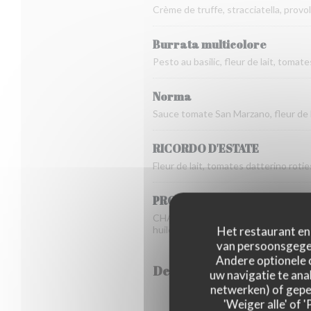
Crème de truffe, stracciatella, provo
Burrata multicolore
Pesto au basilic, fleur de lait, tomat
Norma
Sauce tomate San Marzano, fleur de la
RICORDO D'ESTATE
Fleur de lait, tomates datterino roties
PROVOLA E PEPPE
CHAMPION DU MONDE PIZZA DOC 2025 
huile d'olive.
Het restaurant en 
van persoonsgegev
Andere optionele 
Dessert
uw navigatie te anal
netwerken) of geper
'Weiger alle' of