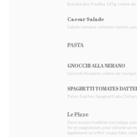
Burrata des Pouilles 125g, crème de
Caesar Salade
Salade romaine, tomates cerises, po
PASTA
GNOCCHI ALLA NERANO
Gnocchi fondants crème de courgett
SPAGHETTI TOMATES DATTE
Pates fraiches Spaghetti alla Chitarra
Le Pizze
Dans la pure tradition nos pizzas con
fer et magnésium, pour obtenir un meil
également un effet coupe-faim, sont d