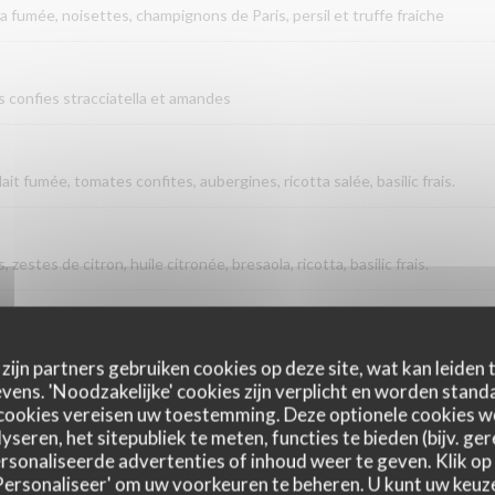
la fumée, noisettes, champignons de Paris, persil et truffe fraiche
es confies stracciatella et amandes
it fumée, tomates confites, aubergines, ricotta salée, basilic frais.
, zestes de citron, huile citronée, bresaola, ricotta, basilic frais.
Sauce tomate San Marzano provola fumée, poivre concassé, tomate co
zijn partners gebruiken cookies op deze site, wat kan leiden
ens. 'Noodzakelijke' cookies zijn verplicht en worden standa
cookies vereisen uw toestemming. Deze optionele cookies 
yseren, het sitepubliek te meten, functies te bieden (bijv. ge
sonaliseerde advertenties of inhoud weer te geven. Klik op '
 'Personaliseer' om uw voorkeuren te beheren. U kunt uw keu