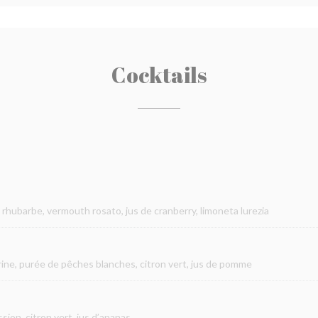
Cocktails
 rhubarbe, vermouth rosato, jus de cranberry, limoneta lurezia
rine, purée de pêches blanches, citron vert, jus de pomme
ion, citron vert, jus d’ananas