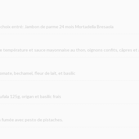
u choix entré: Jambon de parme 24 mois Mortadella Bresaola
e température et sauce mayonnaise au thon, oignons confits, câpres et 
mate, bechamel, fleur de lait, et basilic
fala 125g, origan et basilic frais
la fumée avec pesto de pistaches.