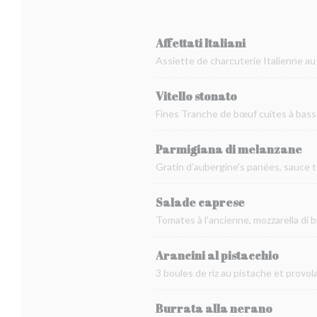
Affettati Italiani
Assiette de charcuterie Italienne a
Vitello stonato
Fines Tranche de bœuf cuites à bass
Parmigiana di melanzane
Gratin d’aubergine's panées, sauce to
Salade caprese
Tomates à l'ancienne, mozzarella di bu
Arancini al pistacchio
3 boules de riz au pistache et provo
Burrata alla nerano