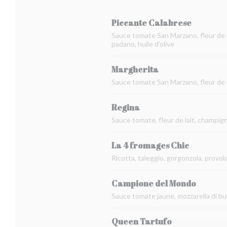
Piccante Calabrese
Sauce tomate San Marzano, fleur de 
padano, huile d’olive
Margherita
Sauce tomate San Marzano, fleur de lai
Regina
Sauce tomate, fleur de lait, champig
La 4 fromages Chic
Ricotta, taleggio, gorgonzola, provola 
Campione del Mondo
Sauce tomate jaune, mozzarella di buf
Queen Tartufo