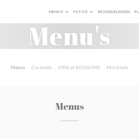
MENU'S
FOTO'S
BEOORDELINGEN
P
Menu's
Menus
Cocktails
VINS et BOISSONS
Mocktails
Menus