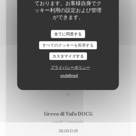
8,00 EUR
ております。お客様自身でク
Verre
ッキー利用の設定および管理
ができます。
Chardonnay Vitese DOC BIO
全てに同意する
Colomba Bianca - Sicile
6,00 EUR
すべてのクッキーを拒否する
Verre
カスタマイズする
プライバシーポリシー
Chardonnay Vitese DOC BIO
undefined
Colomba Bianca Sicile
27,00 EUR
Bt
Greco di Tufo DOCG
Lapilli-Campanie
38,00 EUR