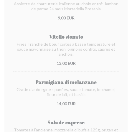
Assiette de charcuterie Italienne au choix entré: Jambon
de parme 24 mois Mortadella Bresaola
9,00 EUR
Vitello stonato
Fines Tranche de bœuf cuites à basse température et
sauce mayonnaise au thon, oignons confits, câpres et
anchois,
13,00 EUR
Parmigiana di melanzane
Gratin d’aubergine's panées, sauce tomate, bechamel,
fleur de lait, et basilic
14,00 EUR
Salade caprese
Tomates à l'ancienne, mozzarella di bufala 125g, origan et