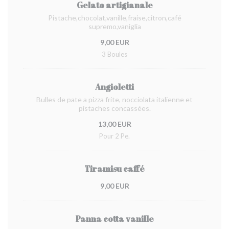
Gelato artigianale
Pistache,chocolat,vanille,fraise,citron,café
supremo,vaniglia
9,00 EUR
3 Boules
Angioletti
Bulles de pate a pizza frite, nocciolata italienne et
pistaches concassées.
13,00 EUR
Pour 2 Pe.
Tiramisu caffé
9,00 EUR
Panna cotta vanille