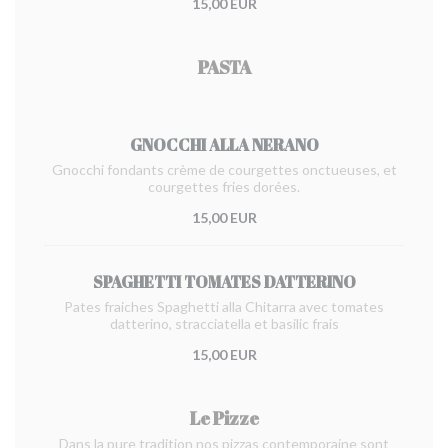
15,00 EUR
PASTA
GNOCCHI ALLA NERANO
Gnocchi fondants crème de courgettes onctueuses, et
courgettes fries dorées.
15,00 EUR
SPAGHETTI TOMATES DATTERINO
Pates fraiches Spaghetti alla Chitarra avec tomates
datterino, stracciatella et basilic frais
15,00 EUR
Le Pizze
Dans la pure tradition nos pizzas contemporaine sont