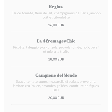
Regina
Sauce tomate, fleur de lait, champignons de Paris, jambon
cuit et ciboulette
16,00 EUR
La 4 fromages Chic
Ricotta, taleggio, gorgonzola, provola fumée, noix, persil
et miel a la truffe
18,00 EUR
Campione del Mondo
Sauce tomate jaune, mozzarella di bufala, provolone,
jambon cru italien, amandes grillées, confiture de figues
BIO
20,00 EUR