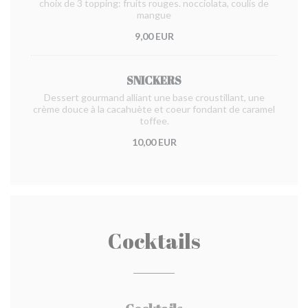
choix de 3 topping: fruits rouges. nocciolata, coulis de
mangue
9,00 EUR
SNICKERS
Dessert gourmand alliant une base croustillant, une
crème douce à la cacahuète et coeur fondant de caramel
toffee.
10,00 EUR
Cocktails