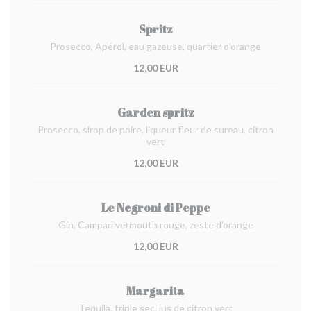
Spritz
Prosecco, Apérol, eau gazeuse, quartier d'orange
12,00 EUR
Garden spritz
Prosecco, sirop de poire, liqueur fleur de sureau, citron
vert
12,00 EUR
Le Negroni di Peppe
Gin, Campari vermouth rouge, zeste d’orange
12,00 EUR
Margarita
Tequila, triple sec, jus de citron vert