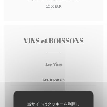
12,00 EUR
VINS et BOISSONS
Les Vins
LES BLANCS
Greco di Tufo DOCG
Lapilli-Campanie
当サイトはクッキーを利用し