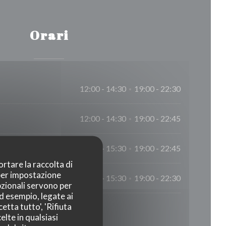
Orari
12:00 - 14:30
19:00 - 22:30
•
12:00 - 14:30
19:00 - 22:45
•
12:00 - 15:30
19:00 - 22:45
•
ortare la raccolta di
 per impostazione
12:00 - 15:30
19:00 - 22:30
•
pzionali servono per
ad esempio, legate ai
etta tutto', 'Rifiuta
elte in qualsiasi