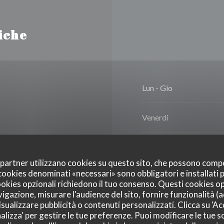
iche
Lun
-
Gio
Venerdi
zza napoletana
Sabato
oi partner utilizzano cookies su questo sito, che possono comp
I cookies denominati «necessari» sono obbligatori e installati
Domenica
cookies opzionali richiedono il tuo consenso. Questi cookies o
vigazione, misurare l'audience del sito, fornire funzionalità (
sualizzare pubblicità o contenuti personalizzati. Clicca su 'Acc
alizza' per gestire le tue preferenze. Puoi modificare le tue sc
, Bancomat