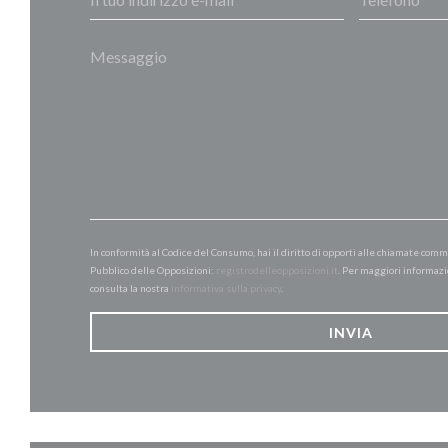
In conformità al Codice del Consumo, hai il diritto di opporti alle chiamate comm
Pubblico delle Opposizioni:
registrodelleopposizioni.it
. Per maggiori informazi
consulta la nostra
informativa sulla privacy
.