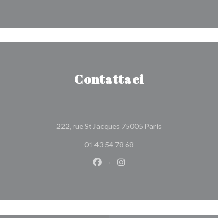
Contattaci
((apre una nuova 
222, rue St Jacques 75005 Paris
01 43 54 78 68
Facebook ((apre una nuova fines
Instagram ((apre una nuov