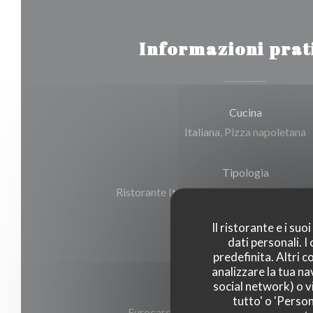
Informazioni prat
Cucina
Italiana, Pizza napoletana
Tipologia
Ristorante Italiano, Pizza da asporto, Pi
Il ristorante e i su
Servizi
dati personali. 
Terrazzo
predefinita. Altri 
analizzare la tua na
social network) o vi
Metodo di pagamento
tutto' o 'Person
Eurocard / Mastercard, Contanti, Visa