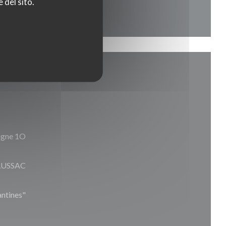
 del sito.
ligne 1O
 LUSSAC
antines"