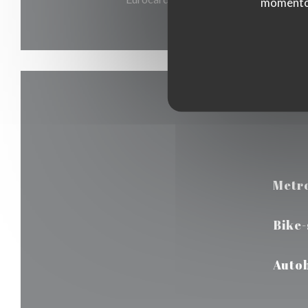
momento c
Metr
Bike
Auto