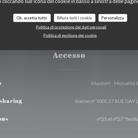
liccando sull'icona del cookie in basso a sinistra delle pagine
Ok, accetta tutto
Rifiuta tutti i cookie
Personalizza
Politica di protezione dei dati personali
Politica di gestione dei cookie
Accesso
o
Maubert - Mutualité 
-sharing
Station n° 5005 27 RUE GAY
bus
n°21 et n°27 "feuill