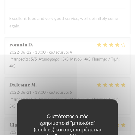
Excellent food and very good service, we'll definitely come
again.
romain
D
2022-06-22
- 13:00 - καλεσμένοι 4
Υπηρεσία
:
5
/5
Ατμόσφαιρα
:
5
/5
Μενού
:
4
/5
Ποιότητα / Τιμή
:
4
/5
Dalesme
M
2022-06-21
- 19:00 - καλεσμένοι 6
Υπηρεσία
:
5
/5
Ατμόσφαιρα
:
5
/5
Μενού
:
5
/5
Ποιότητα / Τιμή
:
5
/5
Ο ιστότοπος αυτός
χρησιμοποιεί "μπισκότα"
Clarisse
L
(cookies) και σας επιτρέπει να
2022-06-21
- 19:00 - καλεσμένοι 2