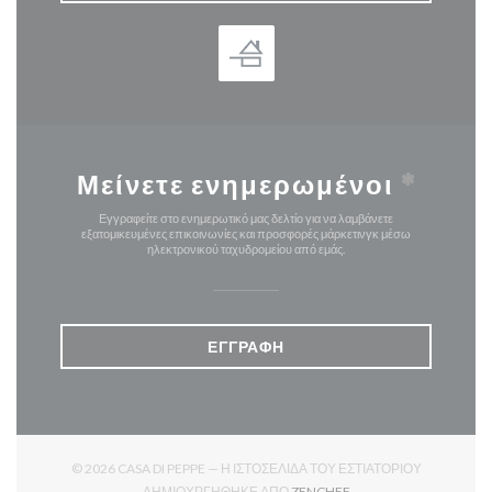
Μείνετε ενημερωμένοι
*
Εγγραφείτε στο ενημερωτικό μας δελτίο για να λαμβάνετε
εξατομικευμένες επικοινωνίες και προσφορές μάρκετινγκ μέσω
ηλεκτρονικού ταχυδρομείου από εμάς.
ΕΓΓΡΑΦΉ
© 2026 CASA DI PEPPE — Η ΙΣΤΟΣΕΛΊΔΑ ΤΟΥ ΕΣΤΙΑΤΟΡΊΟΥ
((ΑΝΟΊΓΕΙ ΣΕ ΝΈΟ ΠΑΡ
ΔΗΜΙΟΥΡΓΉΘΗΚΕ ΑΠΌ
ZENCHEF