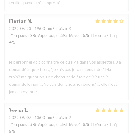
feuilles papier très appréciés
Florian
N
2022-05-23
- 19:00 - καλεσμένοι 3
Υπηρεσία
:
2
/5
Ατμόσφαιρα
:
3
/5
Μενού
:
5
/5
Ποιότητα / Τιμή
:
4
/5
le personnel doit connaitre ce qu'il y a dans vos assiettes. J'ai
demandé 3 questions, "je sais pas je vais demander" Ma
troisième question, une charcuterie était délicieuse je
demande le nom ... "je vais demander je reviens" ... elle n'est
jamais revenue...
Vesna
L
2022-06-07
- 13:00 - καλεσμένοι 2
Υπηρεσία
:
5
/5
Ατμόσφαιρα
:
5
/5
Μενού
:
5
/5
Ποιότητα / Τιμή
:
5
/5