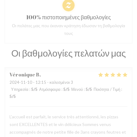
100% πιστοποιημένες βαθμολογίες
Οι πελάτες μας που έκαναν κράτηση έδωσαν τη βαθμολογία
τους
Οι βαθμολογίες πελατών μας
Véronique
B
2024-11-10
- 12:15 - καλεσμένοι 3
Υπηρεσία
:
5
/5
Ατμόσφαιρα
:
5
/5
Μενού
:
5
/5
Ποιότητα / Τιμή
:
5
/5
L'accueil est parfait, le service très attentionné, les pizzas
sont EXCELLENTES et le vin délicieux Sommes venus
accompagnés de notre petite fille de 3ans crayons feutres et