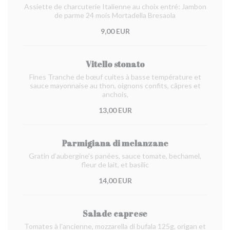
Assiette de charcuterie Italienne au choix entré: Jambon
de parme 24 mois Mortadella Bresaola
9,00 EUR
Vitello stonato
Fines Tranche de bœuf cuites à basse température et
sauce mayonnaise au thon, oignons confits, câpres et
anchois,
13,00 EUR
Parmigiana di melanzane
Gratin d’aubergine's panées, sauce tomate, bechamel,
fleur de lait, et basilic
14,00 EUR
Salade caprese
Tomates à l'ancienne, mozzarella di bufala 125g, origan et