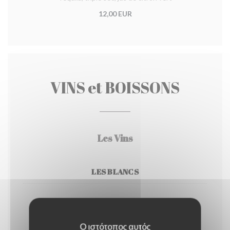
12,00 EUR
VINS et BOISSONS
Les Vins
LES BLANCS
Greco di Tufo DOCG
Lapilli-Campanie
Ο ιστότοπος αυτός