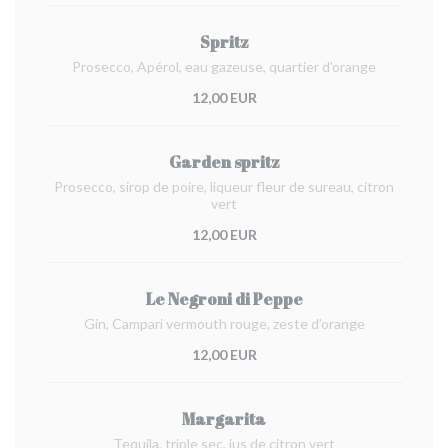
Spritz
Prosecco, Apérol, eau gazeuse, quartier d'orange
12,00 EUR
Garden spritz
Prosecco, sirop de poire, liqueur fleur de sureau, citron
vert
12,00 EUR
Le Negroni di Peppe
Gin, Campari vermouth rouge, zeste d’orange
12,00 EUR
Margarita
Tequila, triple sec, jus de citron vert