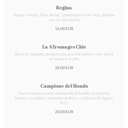
Regina
Sauce tomate, fleur de lait, champignons de Paris, jambon
cuit et ciboulette
16,00 EUR
La 4 fromages Chic
Ricotta, taleggio, gorgonzola, provola fumée, noix, persil
et miel a la truffe
18,00 EUR
Campione del Mondo
Sauce tomate jaune, mozzarella di bufala, provolone,
jambon cru italien, amandes grillées, confiture de figues
BIO
20,00 EUR