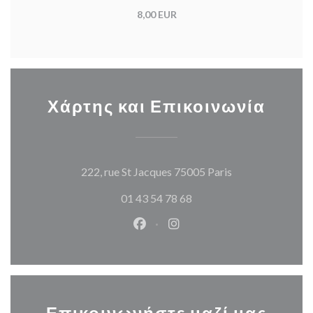
8,00 EUR
Χάρτης και Επικοινωνία
((ανοίγει σε νέο
222, rue St Jacques 75005 Paris
01 43 54 78 68
Facebook ((ανοίγει σε νέο παρά
Instagram ((ανοίγει σε νέ