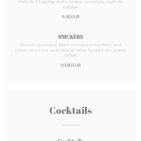
choix de 3 topping: fruits rouges. nocciolata, coulis de
mangue
9,00 EUR
SNICKERS
Dessert gourmand alliant une base croustillant, une
crème douce à la cacahuète et coeur fondant de caramel
toffee.
10,00 EUR
Cocktails