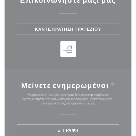
Επικοινωνήστε μαζί μας
ΚΆΝΤΕ ΚΡΆΤΗΣΗ ΤΡΑΠΕΖΙΟΎ
Μείνετε ενημερωμένοι
*
Εγγραφείτε στο ενημερωτικό μας δελτίο για να λαμβάνετε
εξατομικευμένες επικοινωνίες και προσφορές μάρκετινγκ μέσω
ηλεκτρονικού ταχυδρομείου από εμάς.
ΕΓΓΡΑΦΉ