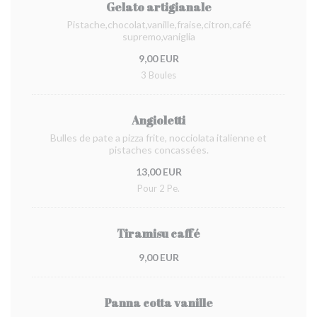
Gelato artigianale
Pistache,chocolat,vanille,fraise,citron,café
supremo,vaniglia
9,00 EUR
3 Boules
Angioletti
Bulles de pate a pizza frite, nocciolata italienne et
pistaches concassées.
13,00 EUR
Pour 2 Pe.
Tiramisu caffé
9,00 EUR
Panna cotta vanille