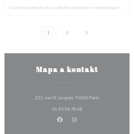
Cuisine excellente et accueil très agréable et sympathique
1
2
3
Mapa a kontakt
((otevře se v no
222, rue St Jacques 75005 Paris
01 43 54 78 68
Facebook ((otevře se v novém o
Instagram ((otevře se v n