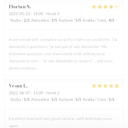
Florian
N
2022-05-23
- 19:00 - Hosté 3
Služba
:
2
/5
Atmosféra
:
3
/5
Kuchyně
:
5
/5
Kvalita / Cena
:
4
/5
le personnel doit connaitre ce qu'il y a dans vos assiettes. J'ai
demandé 3 questions, "je sais pas je vais demander" Ma
troisième question, une charcuterie était délicieuse je
demande le nom ... "je vais demander je reviens" ... elle n'est
jamais revenue...
Vesna
L
2022-06-07
- 13:00 - Hosté 2
Služba
:
5
/5
Atmosféra
:
5
/5
Kuchyně
:
5
/5
Kvalita / Cena
:
5
/5
Excellent food and very good service, we'll definitely come
again.