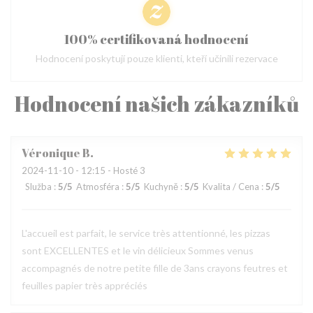
100% certifikovaná hodnocení
Hodnocení poskytují pouze klienti, kteří učinili rezervace
Hodnocení našich zákazníků
Véronique
B
2024-11-10
- 12:15 - Hosté 3
Služba
:
5
/5
Atmosféra
:
5
/5
Kuchyně
:
5
/5
Kvalita / Cena
:
5
/5
L'accueil est parfait, le service très attentionné, les pizzas
sont EXCELLENTES et le vin délicieux Sommes venus
accompagnés de notre petite fille de 3ans crayons feutres et
feuilles papier très appréciés